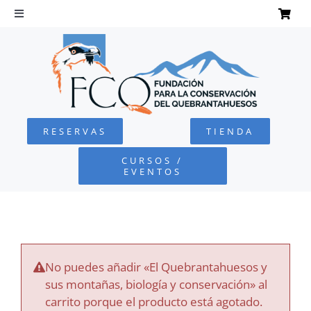
Saltar
al
Toggle
Navigation
contenido
INICIO
QUEBRANTAHUESOS
RESERVAS
TIENDA
FUNDACIÓN
CURSOS /
EVENTOS
PROYECTOS
DEFENSA AMBIENTAL
No puedes añadir «El Quebrantahuesos y
COLABORA
sus montañas, biología y conservación» al
carrito porque el producto está agotado.