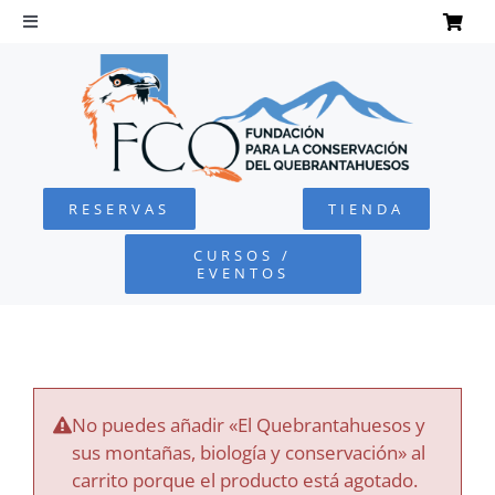
Saltar
al
Toggle
Navigation
contenido
INICIO
QUEBRANTAHUESOS
RESERVAS
TIENDA
FUNDACIÓN
CURSOS /
EVENTOS
PROYECTOS
DEFENSA AMBIENTAL
No puedes añadir «El Quebrantahuesos y
COLABORA
sus montañas, biología y conservación» al
carrito porque el producto está agotado.