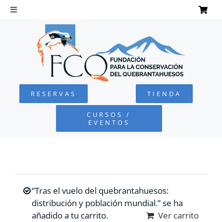
Saltar
al
Toggle
Navigation
contenido
INICIO
QUEBRANTAHUESOS
RESERVAS
TIENDA
FUNDACIÓN
CURSOS /
EVENTOS
PROYECTOS
DEFENSA AMBIENTAL
“Tras el vuelo del quebrantahuesos:
COLABORA
distribución y población mundial.” se ha
añadido a tu carrito.
Ver carrito