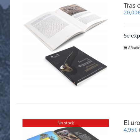
Tras 
20,00
Se exp
Añadir 
El ur
Sin stock
4,95
€