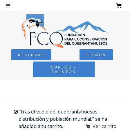
Saltar
al
Toggle
Navigation
contenido
INICIO
QUEBRANTAHUESOS
RESERVAS
TIENDA
FUNDACIÓN
CURSOS /
EVENTOS
PROYECTOS
DEFENSA AMBIENTAL
“Tras el vuelo del quebrantahuesos:
COLABORA
distribución y población mundial.” se ha
añadido a tu carrito.
Ver carrito