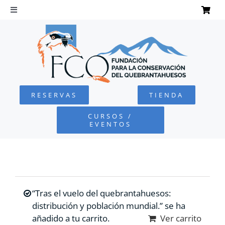
Saltar
al
Toggle
Navigation
contenido
INICIO
QUEBRANTAHUESOS
RESERVAS
TIENDA
FUNDACIÓN
CURSOS /
EVENTOS
PROYECTOS
DEFENSA AMBIENTAL
“Tras el vuelo del quebrantahuesos:
COLABORA
distribución y población mundial.” se ha
añadido a tu carrito.
Ver carrito