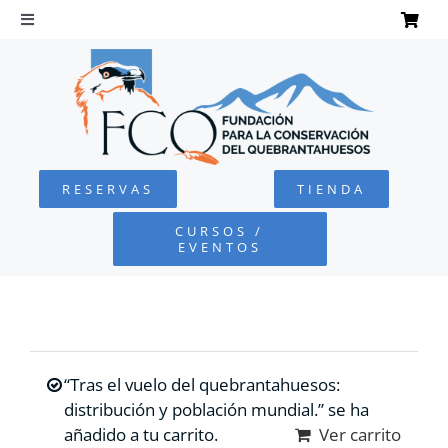
Saltar
al
Toggle
Navigation
contenido
INICIO
QUEBRANTAHUESOS
RESERVAS
TIENDA
FUNDACIÓN
CURSOS /
EVENTOS
PROYECTOS
DEFENSA AMBIENTAL
“Tras el vuelo del quebrantahuesos:
COLABORA
distribución y población mundial.” se ha
añadido a tu carrito.
Ver carrito