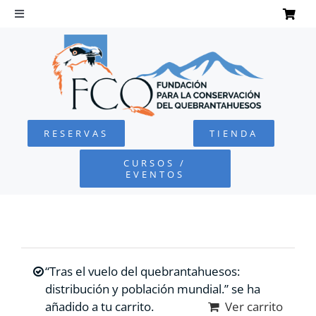
Saltar
al
Toggle
Navigation
contenido
INICIO
QUEBRANTAHUESOS
RESERVAS
TIENDA
FUNDACIÓN
CURSOS /
EVENTOS
PROYECTOS
DEFENSA AMBIENTAL
“Tras el vuelo del quebrantahuesos:
COLABORA
distribución y población mundial.” se ha
añadido a tu carrito.
Ver carrito