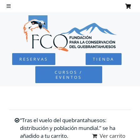
Saltar
al
Toggle
Navigation
contenido
INICIO
QUEBRANTAHUESOS
RESERVAS
TIENDA
FUNDACIÓN
CURSOS /
EVENTOS
PROYECTOS
DEFENSA AMBIENTAL
“Tras el vuelo del quebrantahuesos:
COLABORA
distribución y población mundial.” se ha
añadido a tu carrito.
Ver carrito