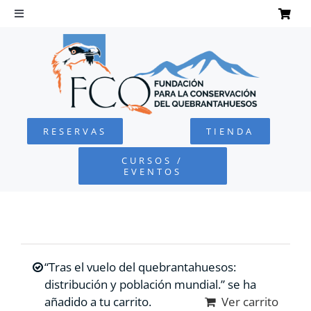
Saltar
al
Toggle
Navigation
contenido
INICIO
QUEBRANTAHUESOS
RESERVAS
TIENDA
FUNDACIÓN
CURSOS /
EVENTOS
PROYECTOS
DEFENSA AMBIENTAL
“Tras el vuelo del quebrantahuesos:
COLABORA
distribución y población mundial.” se ha
añadido a tu carrito.
Ver carrito