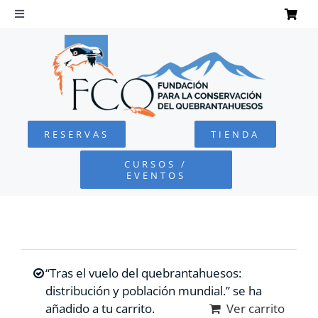
Saltar
al
Toggle
Navigation
contenido
INICIO
QUEBRANTAHUESOS
RESERVAS
TIENDA
FUNDACIÓN
CURSOS /
EVENTOS
PROYECTOS
DEFENSA AMBIENTAL
“Tras el vuelo del quebrantahuesos:
COLABORA
distribución y población mundial.” se ha
añadido a tu carrito.
Ver carrito