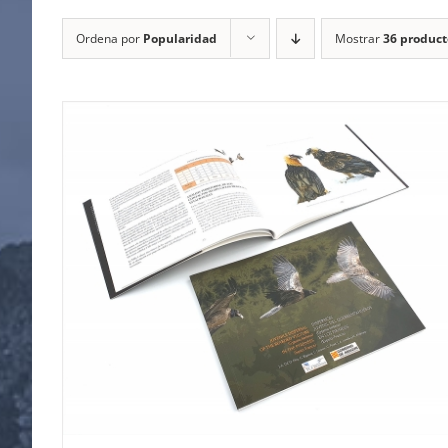
Ordena por
Popularidad
Mostrar
36 product