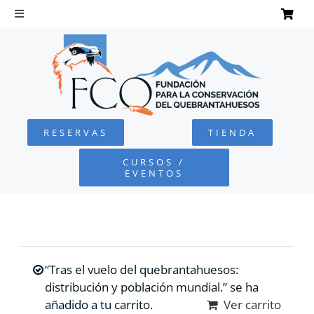
Saltar
al
Toggle
Navigation
contenido
INICIO
QUEBRANTAHUESOS
RESERVAS
TIENDA
FUNDACIÓN
CURSOS /
EVENTOS
PROYECTOS
DEFENSA AMBIENTAL
“Tras el vuelo del quebrantahuesos:
COLABORA
distribución y población mundial.” se ha
añadido a tu carrito.
Ver carrito