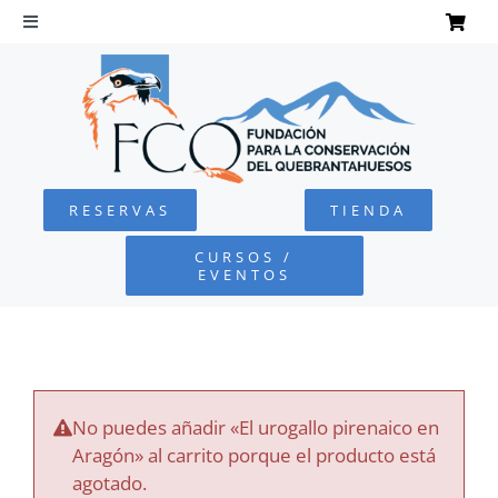
Saltar
al
Toggle
Navigation
contenido
INICIO
QUEBRANTAHUESOS
RESERVAS
TIENDA
FUNDACIÓN
CURSOS /
EVENTOS
PROYECTOS
DEFENSA AMBIENTAL
No puedes añadir «El urogallo pirenaico en
COLABORA
Aragón» al carrito porque el producto está
agotado.