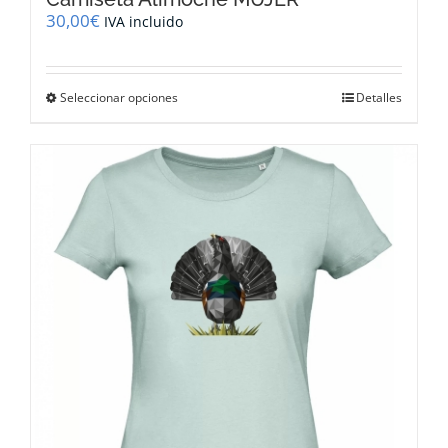
30,00
€
IVA incluido
Este
Seleccionar opciones
Detalles
producto
tiene
múltiples
variantes.
Las
opciones
se
pueden
elegir
en
la
página
de
producto