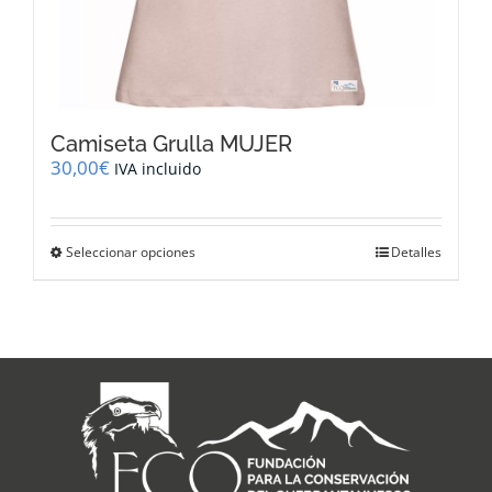
Camiseta Grulla MUJER
30,00
€
IVA incluido
Este
Seleccionar opciones
Detalles
producto
tiene
múltiples
variantes.
Las
opciones
se
pueden
elegir
en