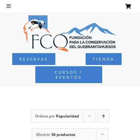
Saltar
al
Toggle
Navigation
contenido
INICIO
QUEBRANTAHUESOS
RESERVAS
TIENDA
FUNDACIÓN
CURSOS /
EVENTOS
PROYECTOS
DEFENSA AMBIENTAL
Ordena por
Popularidad
COLABORA
Mostrar
36 productos