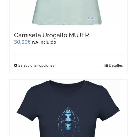
Camiseta Urogallo MUJER
30,00
€
IVA incluido
Este
Seleccionar opciones
Detalles
producto
tiene
múltiples
variantes.
Las
opciones
se
pueden
elegir
en
la