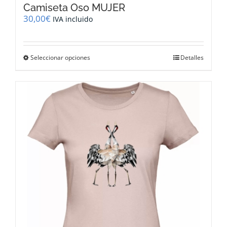
Camiseta Oso MUJER
30,00
€
IVA incluido
Este
Seleccionar opciones
Detalles
producto
tiene
múltiples
variantes.
Las
opciones
se
pueden
elegir
en
la
página
de
producto