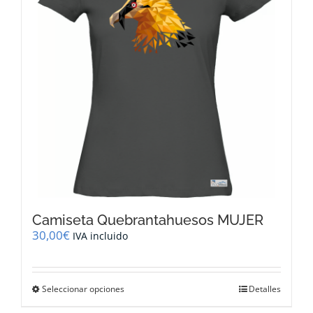
pueden
elegir
en
la
página
de
producto
Camiseta Quebrantahuesos MUJER
30,00
€
IVA incluido
Este
Seleccionar opciones
Detalles
producto