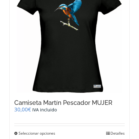
se
pueden
elegir
en
la
página
de
producto
Camiseta Martín Pescador MUJER
30,00
€
IVA incluido
Este
Seleccionar opciones
Detalles