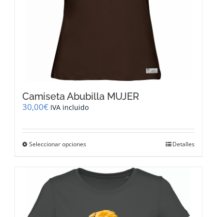
producto
Camiseta Abubilla MUJER
30,00
€
IVA incluido
Este
Seleccionar opciones
Detalles
producto
tiene
múltiples
variantes.
Las
opciones
se