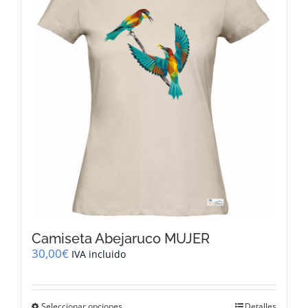
opciones
se
pueden
elegir
en
la
página
de
producto
Camiseta Abejaruco MUJER
30,00
€
IVA incluido
Este
Seleccionar opciones
Detalles