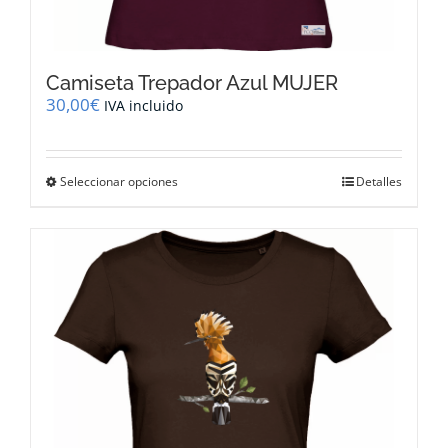
Camiseta Trepador Azul MUJER
30,00
€
IVA incluido
Este
Seleccionar opciones
Detalles
producto
tiene
múltiples
variantes.
Las
opciones
se
pueden
elegir
en
la
página
de