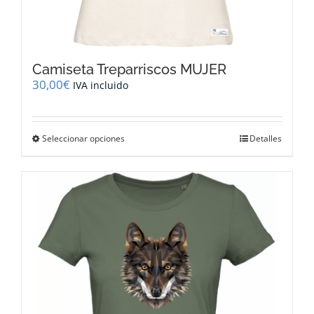
Camiseta Treparriscos MUJER
30,00
€
IVA incluido
Este
Seleccionar opciones
Detalles
producto
tiene
múltiples
variantes.
Las
opciones
se
pueden
elegir
en
la
página