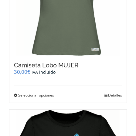
de
producto
Camiseta Lobo MUJER
30,00
€
IVA incluido
Este
Seleccionar opciones
Detalles
producto
tiene
múltiples
variantes.
Las
opciones