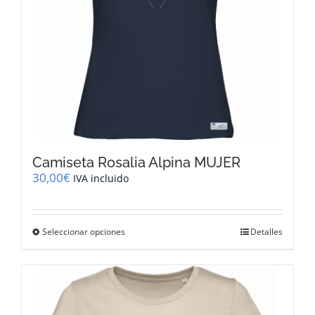
página
de
producto
Camiseta Rosalia Alpina MUJER
30,00
€
IVA incluido
Este
Seleccionar opciones
Detalles
producto
tiene
múltiples
variantes.
Las