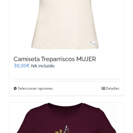
producto
Camiseta Treparriscos MUJER
30,00
€
IVA incluido
Este
Seleccionar opciones
Detalles
producto
tiene
múltiples
variantes.
Las
opciones
se