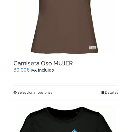
de
producto
Camiseta Oso MUJER
30,00
€
IVA incluido
Este
Seleccionar opciones
Detalles
producto
tiene
múltiples
variantes.
Las
opciones