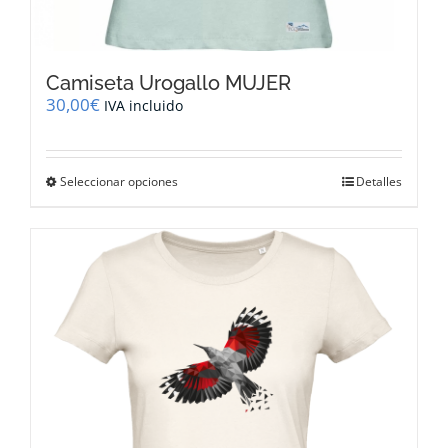
Camiseta Urogallo MUJER
30,00
€
IVA incluido
Este
Seleccionar opciones
Detalles
producto
tiene
múltiples
variantes.
Las
opciones
se
pueden
elegir
en
la
página
de