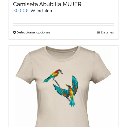
Camiseta Abubilla MUJER
30,00
€
IVA incluido
Este
Seleccionar opciones
Detalles
producto
tiene
múltiples
variantes.
Las
opciones
se
pueden
elegir
en
la
página
de
producto