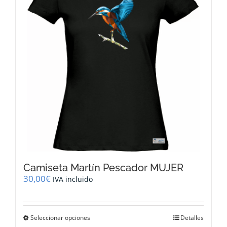
se
pueden
elegir
en
la
página
de
producto
Camiseta Martín Pescador MUJER
30,00
€
IVA incluido
Este
Seleccionar opciones
Detalles