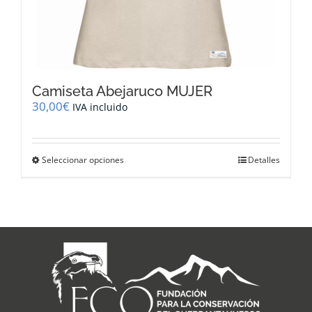
Camiseta Abejaruco MUJER
30,00
€
IVA incluido
Este
Seleccionar opciones
Detalles
producto
tiene
múltiples
variantes.
Las
opciones
se
pueden
elegir
en