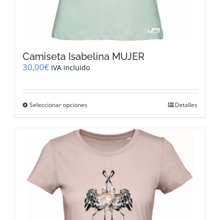
Camiseta Isabelina MUJER
30,00
€
IVA incluido
Este
Seleccionar opciones
Detalles
producto
tiene
múltiples
variantes.
Las
opciones
se
pueden
elegir
en
la