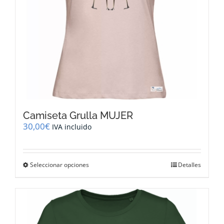
página
de
producto
Camiseta Grulla MUJER
30,00
€
IVA incluido
Este
Seleccionar opciones
Detalles
producto
tiene
múltiples
variantes.
Las