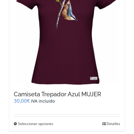
pueden
elegir
en
la
página
de
producto
Camiseta Trepador Azul MUJER
30,00
€
IVA incluido
Este
Seleccionar opciones
Detalles
producto