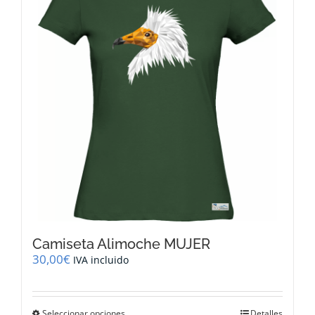
opciones
se
pueden
elegir
en
la
página
de
producto
Camiseta Alimoche MUJER
30,00
€
IVA incluido
Este
Seleccionar opciones
Detalles