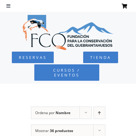
Saltar
al
Toggle
Navigation
contenido
INICIO
QUEBRANTAHUESOS
RESERVAS
TIENDA
FUNDACIÓN
CURSOS /
EVENTOS
PROYECTOS
DEFENSA AMBIENTAL
Ordena por
Nombre
COLABORA
Mostrar
36 productos