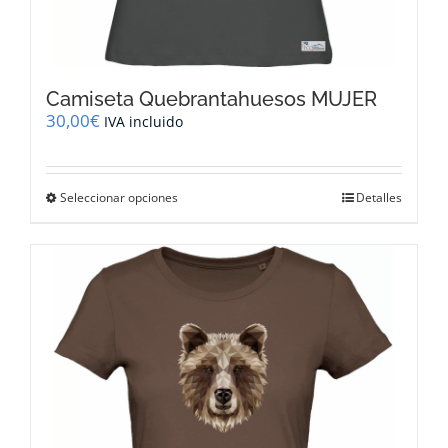
Camiseta Quebrantahuesos MUJER
30,00
€
IVA incluido
Este
Seleccionar opciones
Detalles
producto
tiene
múltiples
variantes.
Las
opciones
se
pueden
elegir
en
la
página