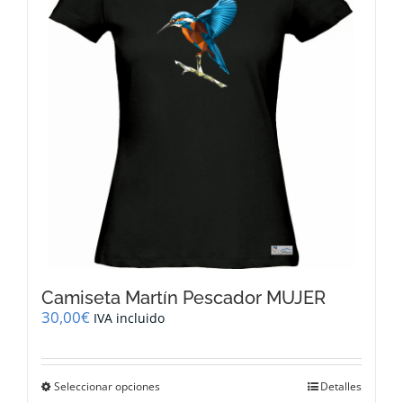
se
pueden
elegir
en
la
página
de
producto
Camiseta Martín Pescador MUJER
30,00
€
IVA incluido
Este
Seleccionar opciones
Detalles