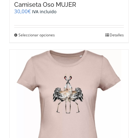
Camiseta Oso MUJER
30,00
€
IVA incluido
Este
Seleccionar opciones
Detalles
producto
tiene
múltiples
variantes.
Las
opciones
se
pueden
elegir
en
la
página
de
producto