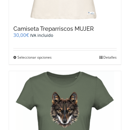
Camiseta Treparriscos MUJER
30,00
€
IVA incluido
Este
Seleccionar opciones
Detalles
producto
tiene
múltiples
variantes.
Las
opciones
se
pueden
elegir
en
la
página