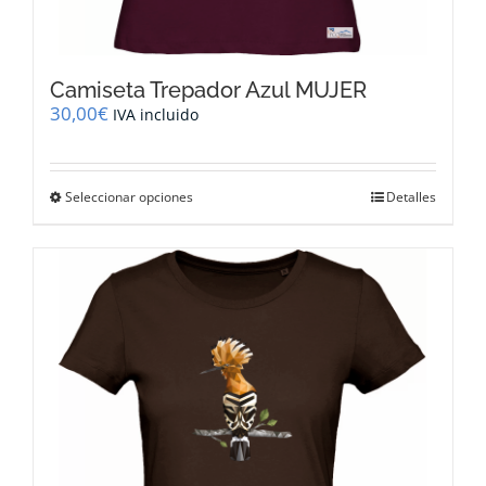
Camiseta Trepador Azul MUJER
30,00
€
IVA incluido
Este
Seleccionar opciones
Detalles
producto
tiene
múltiples
variantes.
Las
opciones
se
pueden
elegir
en
la
página
de