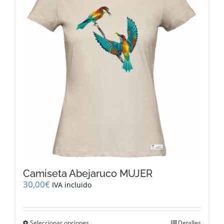
opciones
se
pueden
elegir
en
la
página
de
producto
Camiseta Abejaruco MUJER
30,00
€
IVA incluido
Este
Seleccionar opciones
Detalles