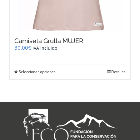
Camiseta Grulla MUJER
30,00
€
IVA incluido
Este
Seleccionar opciones
Detalles
producto
tiene
múltiples
variantes.
Las
opciones
se
pueden
elegir
en