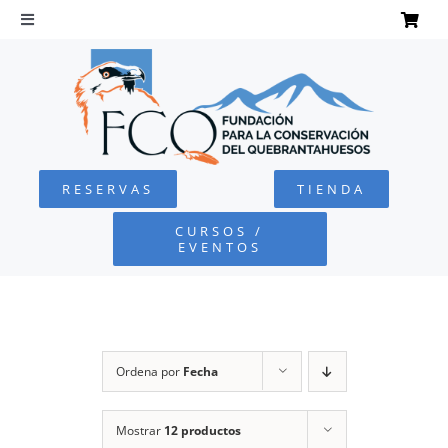
Saltar
al
Toggle
Navigation
contenido
INICIO
QUEBRANTAHUESOS
RESERVAS
TIENDA
FUNDACIÓN
CURSOS /
EVENTOS
PROYECTOS
DEFENSA AMBIENTAL
Ordena por
Fecha
COLABORA
Mostrar
12 productos