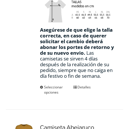
Asegúrese de que elige la talla
correcta, en caso de querer
solicitar el cambio deberá
abonar los portes de retorno y
de su nuevo envio.
Las
camisetas se sirven 4 días
después de la realización de su
pedido, siempre que no caiga en
día festivo o fin de semana.
Este
Seleccionar
Detalles
opciones
producto
tiene
múltiples
variantes.
Las
opciones
Camiseta Abejaruco
se