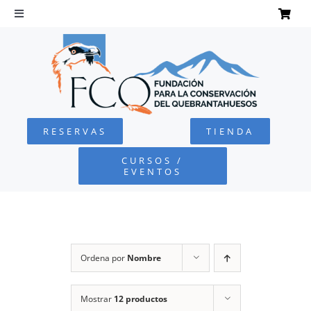
Saltar
al
Toggle
Navigation
contenido
INICIO
QUEBRANTAHUESOS
RESERVAS
TIENDA
FUNDACIÓN
CURSOS /
EVENTOS
PROYECTOS
DEFENSA AMBIENTAL
Ordena por
Nombre
COLABORA
Mostrar
12 productos