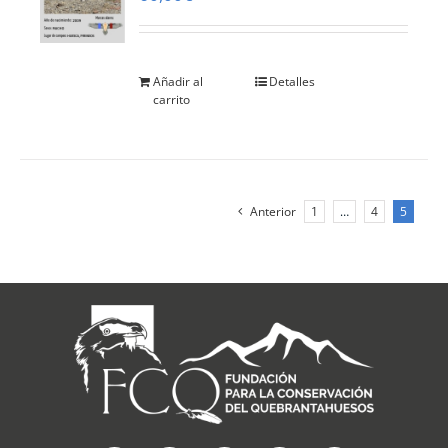
Añadir al
Detalles
carrito
Anterior
1
…
4
5