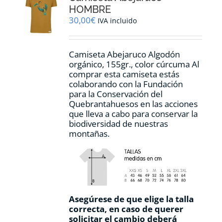
pueden
HOMBRE
elegir
30,00
€
IVA incluido
en
la
página
Camiseta Abejaruco Algodón
de
orgánico, 155gr., color cúrcuma Al
producto
comprar esta camiseta estás
colaborando con la Fundación
para la Conservación del
Quebrantahuesos en las acciones
que lleva a cabo para conservar la
biodiversidad de nuestras
montañas.
Asegúrese de que elige la talla
correcta, en caso de querer
solicitar el cambio deberá