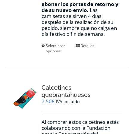
abonar los portes de retorno y
de su nuevo envio.
Las
camisetas se sirven 4 días
después de la realización de su
pedido, siempre que no caiga en
día festivo o fin de semana.
Este
Seleccionar
Detalles
opciones
producto
tiene
múltiples
variantes.
Las
opciones
Calcetines
se
pueden
quebrantahuesos
elegir
7,50
€
IVA incluido
en
la
página
Al comprar estos calcetines estás
de
colaborando con la Fundación
producto
para la Conservación del