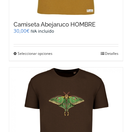
Camiseta Abejaruco HOMBRE
30,00
€
IVA incluido
Este
Seleccionar opciones
Detalles
producto
tiene
múltiples
variantes.
Las
opciones
se
pueden
elegir
en
la
página
de