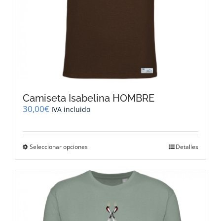
producto
Camiseta Isabelina HOMBRE
30,00
€
IVA incluido
Este
Seleccionar opciones
Detalles
producto
tiene
múltiples
variantes.
Las
opciones
se