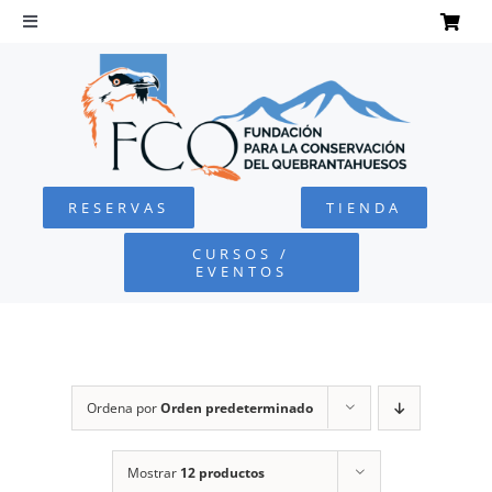
Saltar
al
Toggle
Navigation
contenido
INICIO
QUEBRANTAHUESOS
RESERVAS
TIENDA
FUNDACIÓN
CURSOS /
EVENTOS
PROYECTOS
DEFENSA AMBIENTAL
Ordena por
Orden predeterminado
COLABORA
Mostrar
12 productos