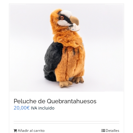
tiene
múltiples
variantes.
Las
opciones
se
pueden
elegir
en
la
página
de
producto
Peluche de Quebrantahuesos
20,00
€
IVA incluido
Añadir al carrito
Detalles