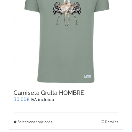
pueden
elegir
en
la
página
de
producto
Camiseta Grulla HOMBRE
30,00
€
IVA incluido
Este
Seleccionar opciones
Detalles
producto