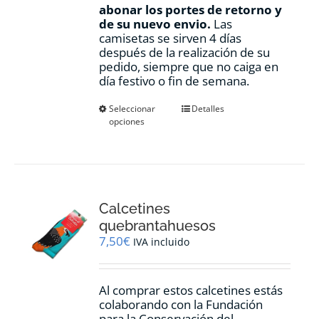
abonar los portes de retorno y
de su nuevo envio.
Las
camisetas se sirven 4 días
después de la realización de su
pedido, siempre que no caiga en
día festivo o fin de semana.
Este
Seleccionar
Detalles
opciones
producto
tiene
múltiples
variantes.
Las
opciones
Calcetines
se
pueden
quebrantahuesos
elegir
7,50
€
IVA incluido
en
la
página
Al comprar estos calcetines estás
de
colaborando con la Fundación
producto
para la Conservación del