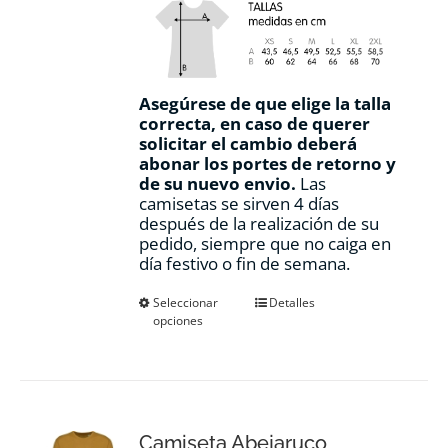
Asegúrese de que elige la talla
correcta, en caso de querer
solicitar el cambio deberá
abonar los portes de retorno y
de su nuevo envio.
Las
camisetas se sirven 4 días
después de la realización de su
pedido, siempre que no caiga en
día festivo o fin de semana.
Este
Seleccionar
Detalles
opciones
producto
tiene
múltiples
variantes.
Las
opciones
Camiseta Abejaruco
se