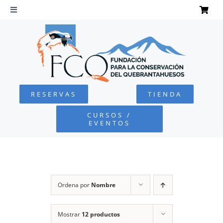
Saltar
al
Toggle
Navigation
contenido
INICIO
QUEBRANTAHUESOS
RESERVAS
TIENDA
FUNDACIÓN
CURSOS /
EVENTOS
PROYECTOS
DEFENSA AMBIENTAL
Ordena por
Nombre
COLABORA
Mostrar
12 productos