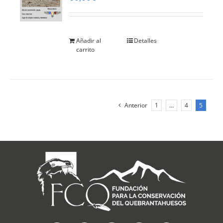
Añadir al
Detalles
carrito
Anterior
1
…
4
5