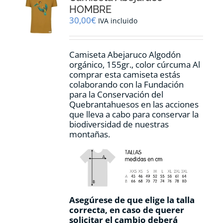
pueden
HOMBRE
elegir
30,00
€
IVA incluido
en
la
página
Camiseta Abejaruco Algodón
de
orgánico, 155gr., color cúrcuma Al
producto
comprar esta camiseta estás
colaborando con la Fundación
para la Conservación del
Quebrantahuesos en las acciones
que lleva a cabo para conservar la
biodiversidad de nuestras
montañas.
Asegúrese de que elige la talla
correcta, en caso de querer
solicitar el cambio deberá