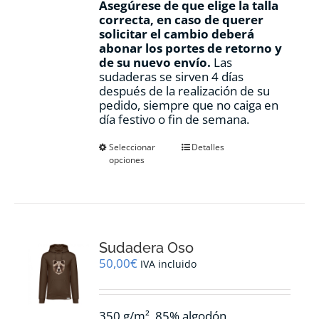
Asegúrese de que elige la talla
correcta, en caso de querer
solicitar el cambio deberá
abonar los portes de retorno y
de su nuevo envío.
Las
sudaderas se sirven 4 días
después de la realización de su
pedido, siempre que no caiga en
día festivo o fin de semana.
Este
Seleccionar
Detalles
opciones
producto
tiene
múltiples
variantes.
Las
opciones
Sudadera Oso
se
pueden
50,00
€
IVA incluido
elegir
en
la
350 g/m², 85% algodón
página