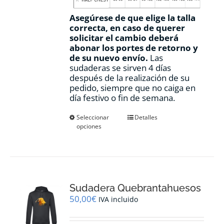
Asegúrese de que elige la talla
correcta, en caso de querer
solicitar el cambio deberá
abonar los portes de retorno y
de su nuevo envío.
Las
sudaderas se sirven 4 días
después de la realización de su
pedido, siempre que no caiga en
día festivo o fin de semana.
Este
Seleccionar
Detalles
opciones
producto
tiene
múltiples
variantes.
Las
opciones
Sudadera Quebrantahuesos
se
pueden
50,00
€
IVA incluido
elegir
en