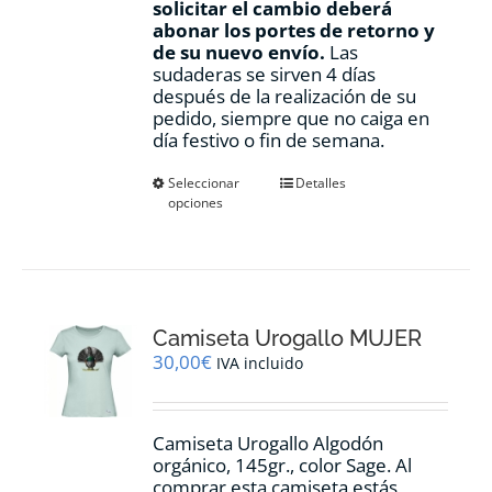
solicitar el cambio deberá
abonar los portes de retorno y
de su nuevo envío.
Las
sudaderas se sirven 4 días
después de la realización de su
pedido, siempre que no caiga en
día festivo o fin de semana.
Este
Seleccionar
Detalles
opciones
producto
tiene
múltiples
variantes.
Las
opciones
Camiseta Urogallo MUJER
se
pueden
30,00
€
IVA incluido
elegir
en
la
Camiseta Urogallo Algodón
página
orgánico, 145gr., color Sage. Al
de
comprar esta camiseta estás
producto