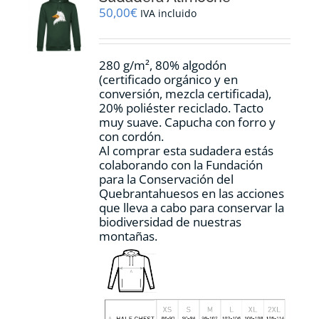
pueden
50,00
€
IVA incluido
elegir
en
la
280 g/m², 80% algodón
página
(certificado orgánico y en
de
conversión, mezcla certificada),
producto
20% poliéster reciclado. Tacto
muy suave. Capucha con forro y
con cordón.
Al comprar esta sudadera estás
colaborando con la Fundación
para la Conservación del
Quebrantahuesos en las acciones
que lleva a cabo para conservar la
biodiversidad de nuestras
montañas.