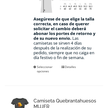
Asegúrese de que elige la talla
correcta, en caso de querer
solicitar el cambio deberá
abonar los portes de retorno y
de su nuevo envio.
Las
camisetas se sirven 4 días
después de la realización de su
pedido, siempre que no caiga en
día festivo o fin de semana.
Este
Seleccionar
Detalles
opciones
producto
tiene
múltiples
variantes.
Las
opciones
Camiseta Quebrantahuesos
se
pueden
MUJER