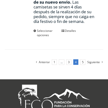
de su nuevo envio.
Las
camisetas se sirven 4 días
después de la realización de su
pedido, siempre que no caiga en
día festivo o fin de semana.
Este
Seleccionar
Detalles
opciones
producto
tiene
múltiples
variantes.
Las
opciones
Anterior
1
…
3
4
5
Siguiente
se
pueden
elegir
en
la
página
de
producto