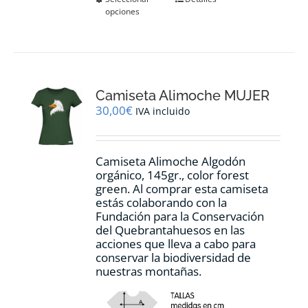
opciones
producto
tiene
múltiples
variantes.
Las
opciones
Camiseta Alimoche MUJER
se
pueden
30,00
€
IVA incluido
elegir
en
la
Camiseta Alimoche Algodón
página
orgánico, 145gr., color forest
de
green. Al comprar esta camiseta
producto
estás colaborando con la
Fundación para la Conservación
del Quebrantahuesos en las
acciones que lleva a cabo para
conservar la biodiversidad de
nuestras montañas.