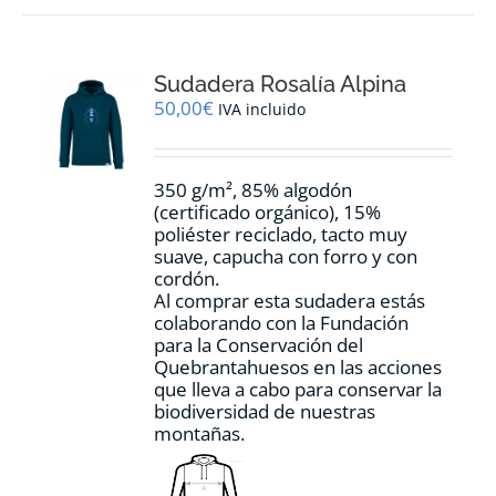
variantes.
Las
opciones
Sudadera Rosalía Alpina
se
pueden
50,00
€
IVA incluido
elegir
en
la
350 g/m², 85% algodón
página
(certificado orgánico), 15%
de
poliéster reciclado, tacto muy
producto
suave, capucha con forro y con
cordón.
Al comprar esta sudadera estás
colaborando con la Fundación
para la Conservación del
Quebrantahuesos en las acciones
que lleva a cabo para conservar la
biodiversidad de nuestras
montañas.