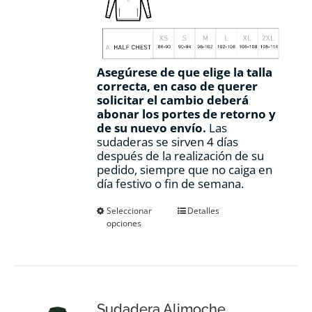
Asegúrese de que elige la talla
correcta, en caso de querer
solicitar el cambio deberá
abonar los portes de retorno y
de su nuevo envío.
Las
sudaderas se sirven 4 días
después de la realización de su
pedido, siempre que no caiga en
día festivo o fin de semana.
Este
Seleccionar
Detalles
opciones
producto
tiene
múltiples
variantes.
Las
opciones
Sudadera Alimoche
se