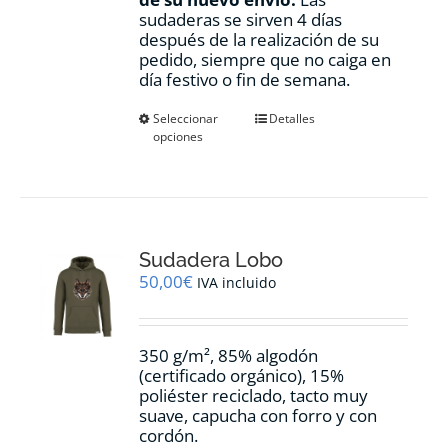
sudaderas se sirven 4 días
después de la realización de su
pedido, siempre que no caiga en
día festivo o fin de semana.
Este
Seleccionar
Detalles
opciones
producto
tiene
múltiples
variantes.
Las
opciones
Sudadera Lobo
se
pueden
50,00
€
IVA incluido
elegir
en
la
350 g/m², 85% algodón
página
(certificado orgánico), 15%
de
poliéster reciclado, tacto muy
producto
suave, capucha con forro y con
cordón.