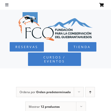
Saltar
al
Toggle
Navigation
contenido
INICIO
QUEBRANTAHUESOS
RESERVAS
TIENDA
FUNDACIÓN
CURSOS /
EVENTOS
PROYECTOS
DEFENSA AMBIENTAL
Ordena por
Orden predeterminado
COLABORA
Mostrar
12 productos