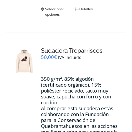
Este
Seleccionar
Detalles
opciones
producto
tiene
múltiples
variantes.
Las
opciones
Sudadera Treparriscos
se
pueden
50,00
€
IVA incluido
elegir
en
la
350 g/m², 85% algodón
página
(certificado orgánico), 15%
de
poliéster reciclado, tacto muy
producto
suave, capucha con forro y con
cordón.
Al comprar esta sudadera estás
colaborando con la Fundación
para la Conservación del
Quebrantahuesos en las acciones
que lleva a cabo para conservar la