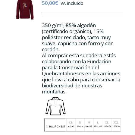
pueden
50,00
€
IVA incluido
elegir
en
la
350 g/m², 85% algodón
página
(certificado orgánico), 15%
de
poliéster reciclado, tacto muy
producto
suave, capucha con forro y con
cordón.
Al comprar esta sudadera estás
colaborando con la Fundación
para la Conservación del
Quebrantahuesos en las acciones
que lleva a cabo para conservar la
biodiversidad de nuestras
montañas.