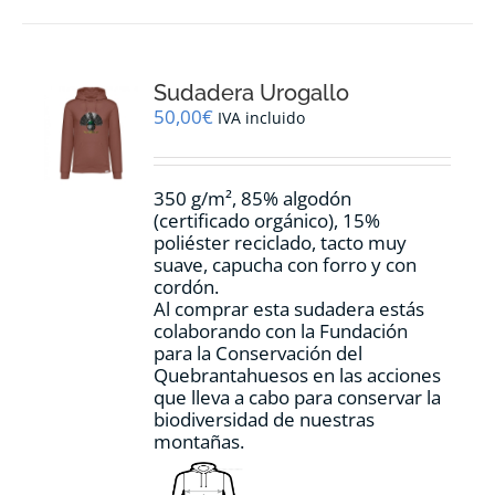
múltiples
variantes.
Las
opciones
Sudadera Urogallo
se
pueden
50,00
€
IVA incluido
elegir
en
la
350 g/m², 85% algodón
página
(certificado orgánico), 15%
de
poliéster reciclado, tacto muy
producto
suave, capucha con forro y con
cordón.
Al comprar esta sudadera estás
colaborando con la Fundación
para la Conservación del
Quebrantahuesos en las acciones
que lleva a cabo para conservar la
biodiversidad de nuestras
montañas.