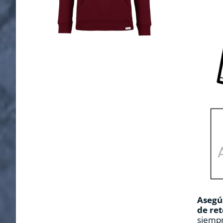
Asegúr
de ret
siempr