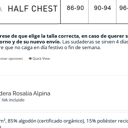
ese de que elige la talla correcta, en caso de querer 
orno y de su nuevo envío.
Las sudaderas se sirven 4 días
e que no caiga en día festivo o fin de semana.
Este
ionar opciones
Quick View
producto
tiene
múltiples
variantes.
Las
opciones
era Rosalía Alpina
se
€
IVA incluido
pueden
elegir
en
m², 85% algodón (certificado orgánico), 15% poliéster reci
la
.
página