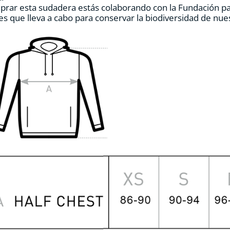
prar esta sudadera estás colaborando con la Fundación p
de
es que lleva a cabo para conservar la biodiversidad de nu
producto