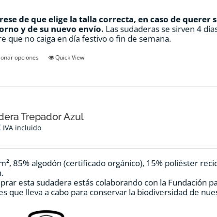
ese de que elige la talla correcta, en caso de querer 
orno y de su nuevo envío.
Las sudaderas se sirven 4 días
e que no caiga en día festivo o fin de semana.
Este
ionar opciones
Quick View
producto
tiene
múltiples
variantes.
Las
opciones
era Trepador Azul
se
€
IVA incluido
pueden
elegir
en
m², 85% algodón (certificado orgánico), 15% poliéster reci
la
.
página
prar esta sudadera estás colaborando con la Fundación p
de
es que lleva a cabo para conservar la biodiversidad de nu
producto