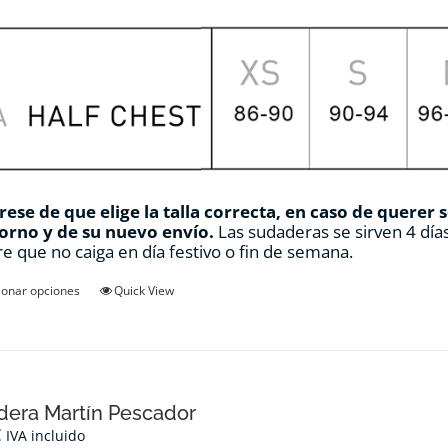
ese de que elige la talla correcta, en caso de querer 
orno y de su nuevo envío.
Las sudaderas se sirven 4 días
e que no caiga en día festivo o fin de semana.
Este
ionar opciones
Quick View
producto
tiene
múltiples
variantes.
Las
opciones
era Martín Pescador
se
€
IVA incluido