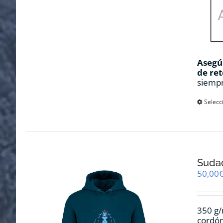
Asegúr
de ret
siempr
Selecc
Sudad
50,00
350 g/
cordón