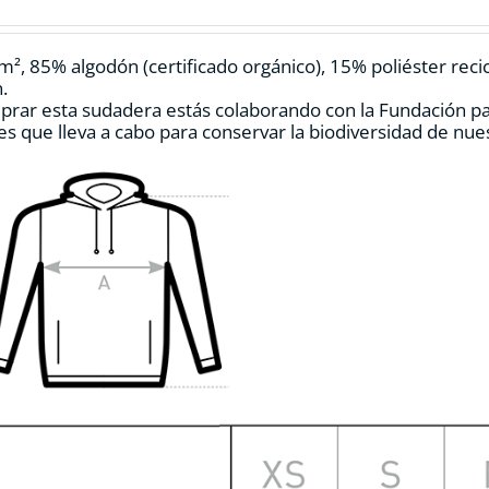
pueden
elegir
en
m², 85% algodón (certificado orgánico), 15% poliéster reci
la
.
página
prar esta sudadera estás colaborando con la Fundación p
de
es que lleva a cabo para conservar la biodiversidad de nu
producto