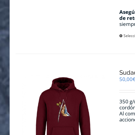
Asegúr
de ret
siempr
Selecc
Sudad
50,00
350 g/
cordón
Al com
accion