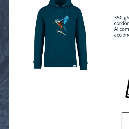
350 g/
cordón
Al com
accion