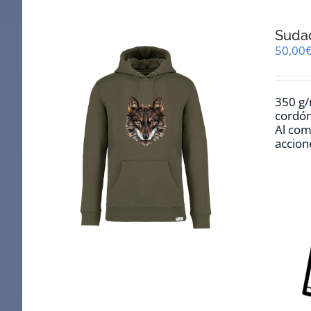
Suda
50,00
350 g/
cordón
Al com
accion