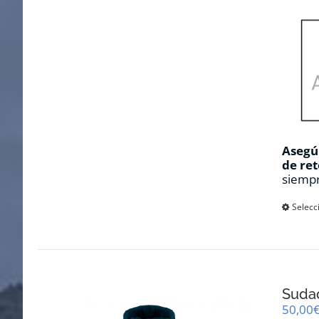
Asegúr
de ret
siempr
Selecc
Sudad
50,00