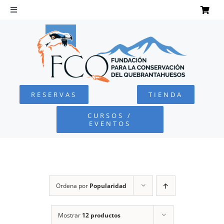
Saltar
al
Toggle
Navigation
contenido
INICIO
QUEBRANTAHUESOS
RESERVAS
TIENDA
FUNDACIÓN
CURSOS /
EVENTOS
PROYECTOS
DEFENSA AMBIENTAL
Ordena por
Popularidad
COLABORA
Mostrar
12 productos