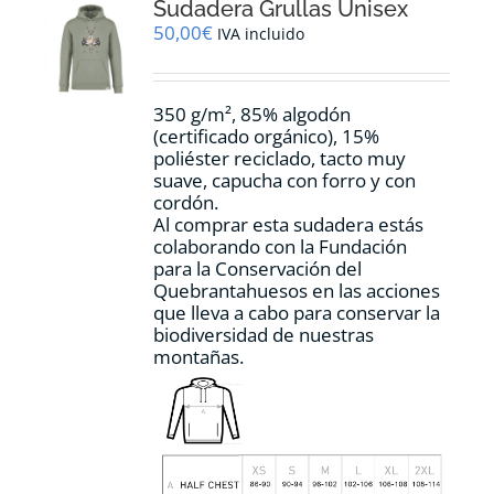
Sudadera Grullas Unisex
se
pueden
50,00
€
IVA incluido
elegir
en
la
350 g/m², 85% algodón
página
(certificado orgánico), 15%
de
poliéster reciclado, tacto muy
producto
suave, capucha con forro y con
cordón.
Al comprar esta sudadera estás
colaborando con la Fundación
para la Conservación del
Quebrantahuesos en las acciones
que lleva a cabo para conservar la
biodiversidad de nuestras
montañas.