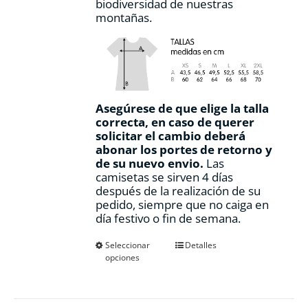
biodiversidad de nuestras
montañas.
Asegúrese de que elige la talla
correcta, en caso de querer
solicitar el cambio deberá
abonar los portes de retorno y
de su nuevo envio.
Las
camisetas se sirven 4 días
después de la realización de su
pedido, siempre que no caiga en
día festivo o fin de semana.
Este
Seleccionar
Detalles
opciones
producto
tiene
múltiples
variantes.