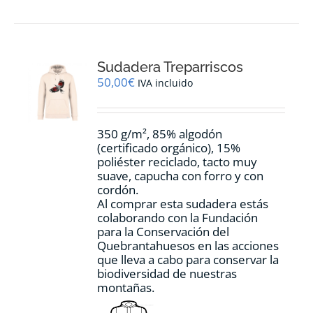
múltiples
variantes.
Las
opciones
Sudadera Treparriscos
se
pueden
50,00
€
IVA incluido
elegir
en
la
350 g/m², 85% algodón
página
(certificado orgánico), 15%
de
poliéster reciclado, tacto muy
producto
suave, capucha con forro y con
cordón.
Al comprar esta sudadera estás
colaborando con la Fundación
para la Conservación del
Quebrantahuesos en las acciones
que lleva a cabo para conservar la
biodiversidad de nuestras
montañas.