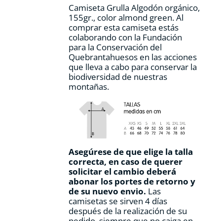
Camiseta Grulla Algodón orgánico,
página
155gr., color
almond green.
Al
de
comprar esta camiseta estás
producto
colaborando con la Fundación
para la Conservación del
Quebrantahuesos en las acciones
que lleva a cabo para conservar la
biodiversidad de nuestras
montañas.
Asegúrese de que elige la talla
correcta, en caso de querer
solicitar el cambio deberá
abonar los portes de retorno y
de su nuevo envio.
Las
camisetas se sirven 4 días
después de la realización de su
pedido, siempre que no caiga en