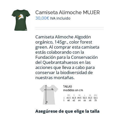
Las
opciones
Camiseta Alimoche MUJER
se
pueden
30,00
€
IVA incluido
elegir
en
la
Camiseta Alimoche Algodón
página
orgánico, 145gr., color forest
de
green. Al comprar esta camiseta
producto
estás colaborando con la
Fundación para la Conservación
del Quebrantahuesos en las
acciones que lleva a cabo para
conservar la biodiversidad de
nuestras montañas.
Asegúrese de que elige la talla