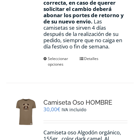
correcta, en caso de querer
solicitar el cambio deberá
abonar los portes de retorno y
de su nuevo envio.
Las
camisetas se sirven 4 días
después de la realización de su
pedido, siempre que no caiga en
día festivo o fin de semana.
Este
Seleccionar
Detalles
opciones
producto
tiene
múltiples
variantes.
Las
opciones
Camiseta Oso HOMBRE
se
pueden
30,00
€
IVA incluido
elegir
en
la
Camiseta oso Algodón orgánico,
página
155gr., color dark camel. Al