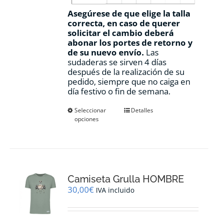
Asegúrese de que elige la talla
correcta, en caso de querer
solicitar el cambio deberá
abonar los portes de retorno y
de su nuevo envío.
Las
sudaderas se sirven 4 días
después de la realización de su
pedido, siempre que no caiga en
día festivo o fin de semana.
Este
Seleccionar
Detalles
opciones
producto
tiene
múltiples
variantes.
Las
opciones
Camiseta Grulla HOMBRE
se
pueden
30,00
€
IVA incluido
elegir
en
la