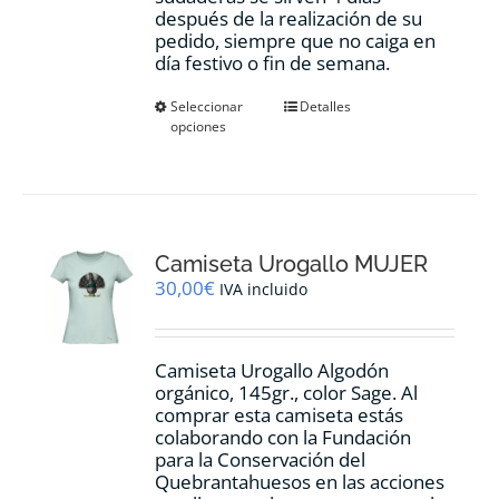
después de la realización de su
pedido, siempre que no caiga en
día festivo o fin de semana.
Este
Seleccionar
Detalles
opciones
producto
tiene
múltiples
variantes.
Las
opciones
Camiseta Urogallo MUJER
se
pueden
30,00
€
IVA incluido
elegir
en
la
Camiseta Urogallo Algodón
página
orgánico, 145gr., color Sage. Al
de
comprar esta camiseta estás
producto
colaborando con la Fundación
para la Conservación del
Quebrantahuesos en las acciones