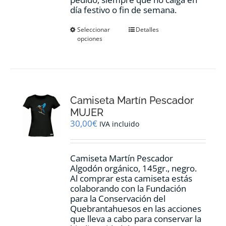
día festivo o fin de semana.
Este
Seleccionar
Detalles
opciones
producto
tiene
múltiples
variantes.
Las
opciones
Camiseta Martín Pescador
se
pueden
MUJER
elegir
30,00
€
IVA incluido
en
la
página
Camiseta Martín Pescador
de
Algodón orgánico, 145gr., negro.
producto
Al comprar esta camiseta estás
colaborando con la Fundación
para la Conservación del
Quebrantahuesos en las acciones
que lleva a cabo para conservar la