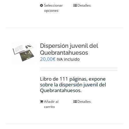
Este
Seleccionar
Detalles
opciones
producto
tiene
múltiples
variantes.
Las
opciones
Dispersión juvenil del
se
pueden
Quebrantahuesos
elegir
20,00
€
IVA incluido
en
la
página
Libro de 111 páginas, expone
de
sobre la dispersión juvenil del
producto
Quebrantahuesos.
Añadir al
Detalles
carrito