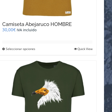
Camiseta Abejaruco HOMBRE
30,00
€
IVA incluido
Este
Seleccionar opciones
Quick View
producto
tiene
múltiples
variantes.
Las
opciones
se
pueden
elegir
en
la
página