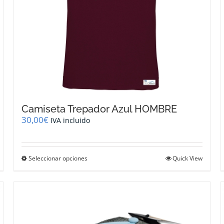
de
producto
Camiseta Trepador Azul HOMBRE
30,00
€
IVA incluido
Este
Seleccionar opciones
Quick View
producto
tiene
múltiples
variantes.
Las
opciones