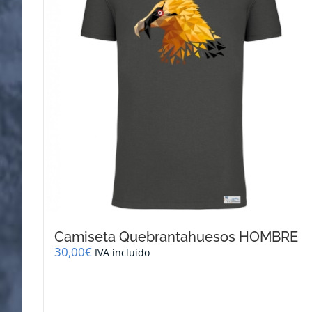
se
pueden
elegir
en
la
página
de
producto
Camiseta Quebrantahuesos HOMBRE
30,00
€
IVA incluido