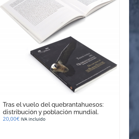
se
pueden
elegir
en
la
página
de
producto
Tras el vuelo del quebrantahuesos:
distribución y población mundial.
20,00
€
IVA incluido