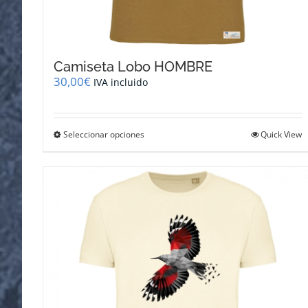
Camiseta Lobo HOMBRE
30,00
€
IVA incluido
Este
Seleccionar opciones
Quick View
producto
tiene
múltiples
variantes.
Las
opciones
se
pueden
elegir
en
la
página