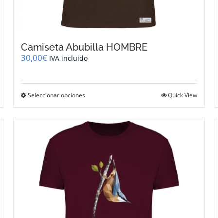
Camiseta Abubilla HOMBRE
30,00
€
IVA incluido
Este
Seleccionar opciones
Quick View
producto
tiene
múltiples
variantes.
Las
opciones
se
pueden
elegir
en
la
página