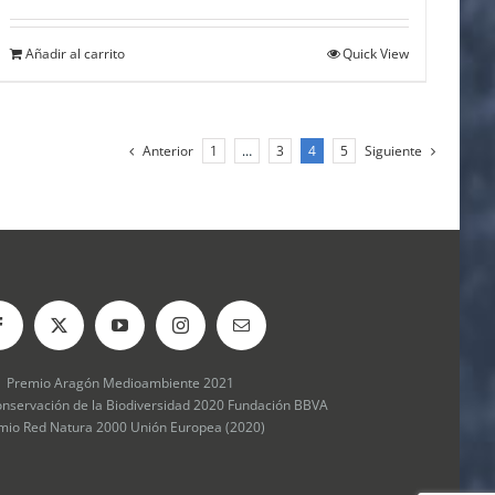
Añadir al carrito
Quick View
Anterior
1
…
3
4
5
Siguiente
Premio Aragón Medioambiente 2021
onservación de la Biodiversidad 2020 Fundación BBVA
mio Red Natura 2000 Unión Europea (2020)