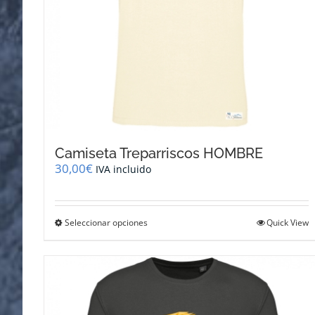
de
producto
Camiseta Treparriscos HOMBRE
30,00
€
IVA incluido
Este
Seleccionar opciones
Quick View
producto
tiene
múltiples
variantes.
Las
opciones