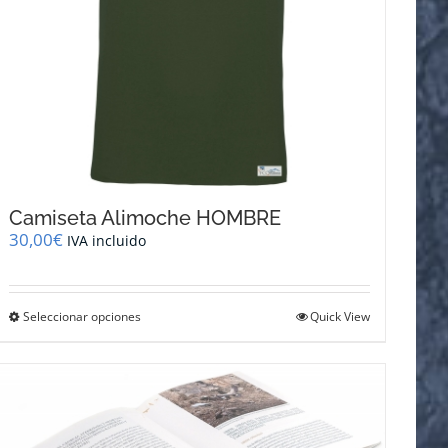
de
producto
Camiseta Alimoche HOMBRE
30,00
€
IVA incluido
Este
Seleccionar opciones
Quick View
producto
tiene
múltiples
variantes.
Las
opciones