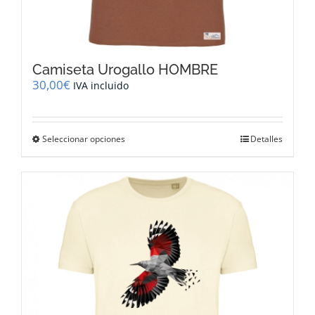
Camiseta Urogallo HOMBRE
30,00
€
IVA incluido
Este
Seleccionar opciones
Detalles
producto
tiene
múltiples
variantes.
Las
opciones
se
pueden
elegir
en
la
página