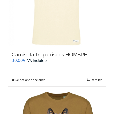
de
producto
Camiseta Treparriscos HOMBRE
30,00
€
IVA incluido
Este
Seleccionar opciones
Detalles
producto
tiene
múltiples
variantes.
Las
opciones