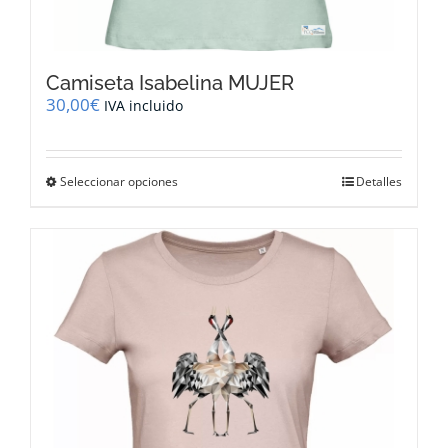
Camiseta Isabelina MUJER
30,00
€
IVA incluido
Este
Seleccionar opciones
Detalles
producto
tiene
múltiples
variantes.
Las
opciones
se
pueden
elegir
en
la
página
de