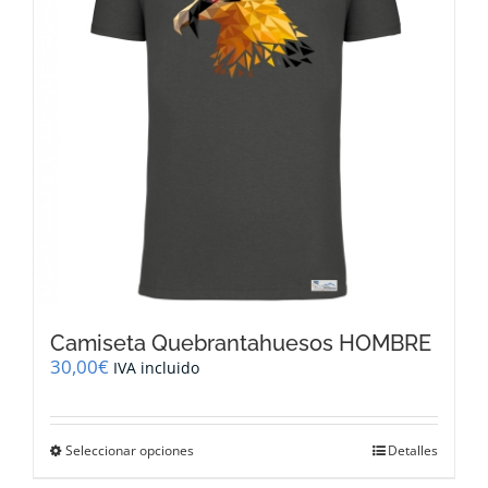
pueden
elegir
en
la
página
de
producto
Camiseta Quebrantahuesos HOMBRE
30,00
€
IVA incluido
Este
Seleccionar opciones
Detalles
producto