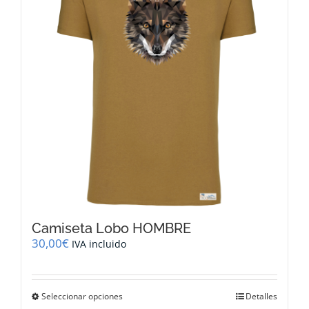
se
pueden
elegir
en
la
página
de
producto
Camiseta Lobo HOMBRE
30,00
€
IVA incluido
Este
Seleccionar opciones
Detalles