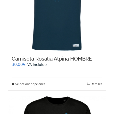
página
de
producto
Camiseta Rosalia Alpina HOMBRE
30,00
€
IVA incluido
Este
Seleccionar opciones
Detalles
producto
tiene
múltiples
variantes.
Las