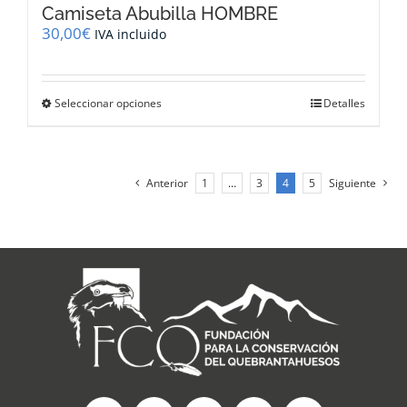
Camiseta Abubilla HOMBRE
30,00
€
IVA incluido
Este
Seleccionar opciones
Detalles
producto
tiene
múltiples
variantes.
Anterior
1
…
3
4
5
Siguiente
Las
opciones
se
pueden
elegir
en
la
página
de
producto