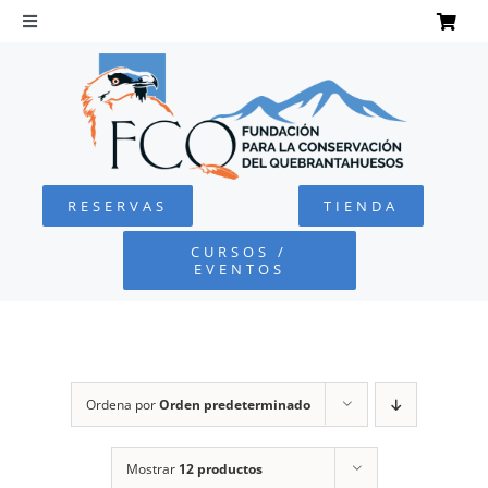
Saltar
al
Toggle
Navigation
contenido
INICIO
QUEBRANTAHUESOS
RESERVAS
TIENDA
FUNDACIÓN
CURSOS /
EVENTOS
PROYECTOS
DEFENSA AMBIENTAL
Ordena por
Orden predeterminado
COLABORA
Mostrar
12 productos