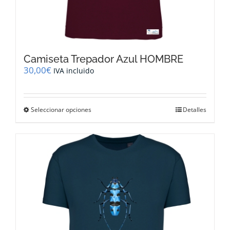
Camiseta Trepador Azul HOMBRE
30,00
€
IVA incluido
Este
Seleccionar opciones
Detalles
producto
tiene
múltiples
variantes.
Las
opciones
se
pueden
elegir
en
la