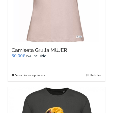
producto
Camiseta Grulla MUJER
30,00
€
IVA incluido
Este
Seleccionar opciones
Detalles
producto
tiene
múltiples
variantes.
Las
opciones
se