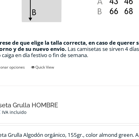
ese de que elige la talla correcta, en caso de querer 
orno y de su nuevo envio.
Las camisetas se sirven 4 día
 caiga en día festivo o fin de semana.
Este
ionar opciones
Quick View
producto
tiene
múltiples
variantes.
Las
opciones
seta Grulla HOMBRE
se
€
IVA incluido
pueden
elegir
en
ta Grulla Algodón orgánico, 155gr., color
almond green.
A
la