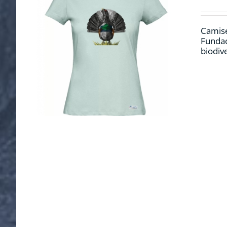
Camise
Fundac
biodiv