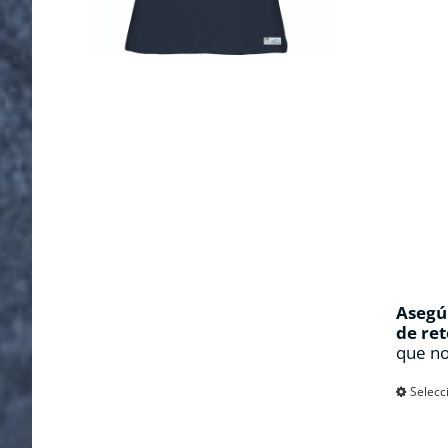
Asegúr
de ret
que no
Selecc