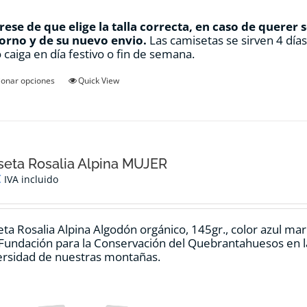
ese de que elige la talla correcta, en caso de querer 
orno y de su nuevo envio.
Las camisetas se sirven 4 día
 caiga en día festivo o fin de semana.
Este
ionar opciones
Quick View
producto
tiene
múltiples
variantes.
Las
opciones
eta Rosalia Alpina MUJER
se
€
IVA incluido
pueden
elegir
en
ta Rosalia Alpina Algodón orgánico, 145gr., color azul ma
la
 Fundación para la Conservación del Quebrantahuesos en la
página
ersidad de nuestras montañas.
de
producto