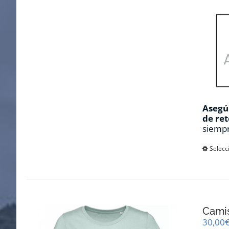
Asegúr
de ret
siempr
Selecc
Cami
30,00