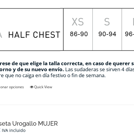
ese de que elige la talla correcta, en caso de querer 
orno y de su nuevo envío.
Las sudaderas se sirven 4 días
e que no caiga en día festivo o fin de semana.
Este
ionar opciones
Quick View
producto
tiene
múltiples
variantes.
Las
opciones
seta Urogallo MUJER
se
€
IVA incluido