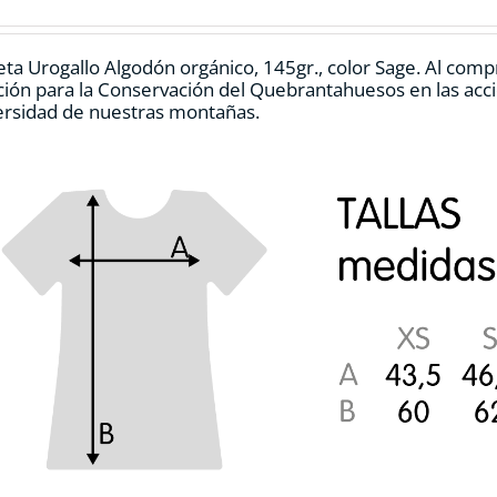
pueden
elegir
en
ta Urogallo Algodón orgánico, 145gr., color Sage. Al comp
la
ión para la Conservación del Quebrantahuesos en las accio
página
ersidad de nuestras montañas.
de
producto