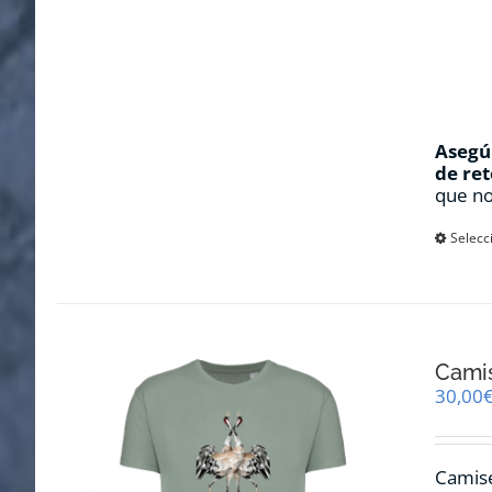
Asegúr
de ret
que no
Selecc
Cami
30,00
Camise