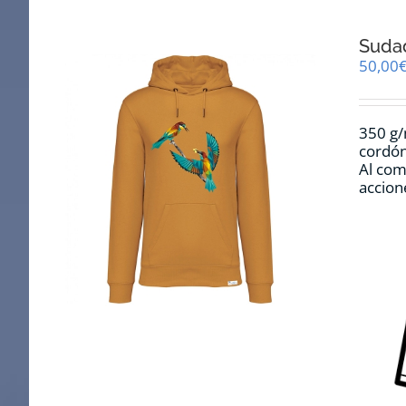
Sudad
50,00
350 g/
cordón
Al com
accion