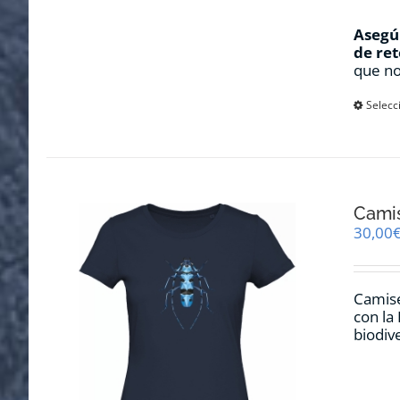
Asegúr
de ret
que no
Selecc
Camis
30,00
Camise
con la
biodiv