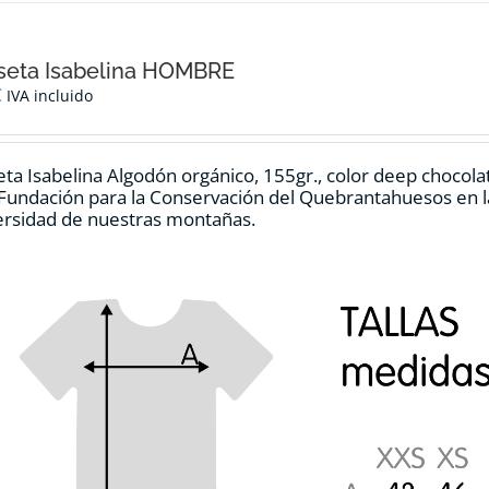
múltiples
variantes.
Las
opciones
seta Isabelina HOMBRE
se
€
IVA incluido
pueden
elegir
en
ta Isabelina Algodón orgánico, 155gr., color
deep chocola
la
 Fundación para la Conservación del Quebrantahuesos en la
página
ersidad de nuestras montañas.
de
producto