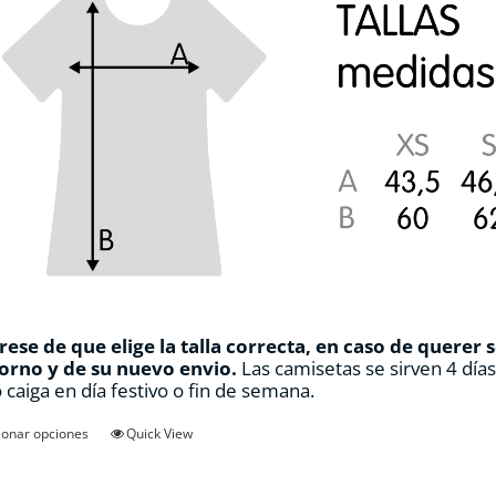
ese de que elige la talla correcta, en caso de querer 
orno y de su nuevo envio.
Las camisetas se sirven 4 día
 caiga en día festivo o fin de semana.
Este
ionar opciones
Quick View
producto
tiene