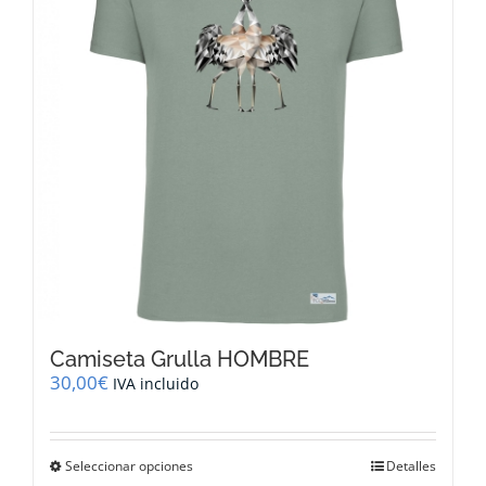
se
pueden
elegir
en
la
página
de
producto
Camiseta Grulla HOMBRE
30,00
€
IVA incluido
Este
Seleccionar opciones
Detalles