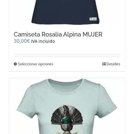
Camiseta Rosalia Alpina MUJER
30,00
€
IVA incluido
Este
Seleccionar opciones
Detalles
producto
tiene
múltiples
variantes.
Las
opciones
se
pueden
elegir
en
la