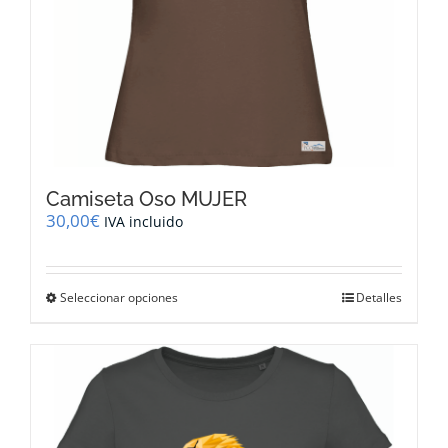
producto
Camiseta Oso MUJER
30,00
€
IVA incluido
Este
Seleccionar opciones
Detalles
producto
tiene
múltiples
variantes.
Las
opciones
se