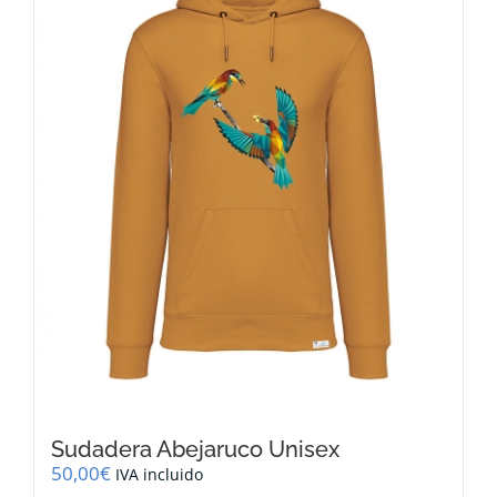
opciones
se
pueden
elegir
en
la
página
de
producto
Sudadera Abejaruco Unisex
50,00
€
IVA incluido