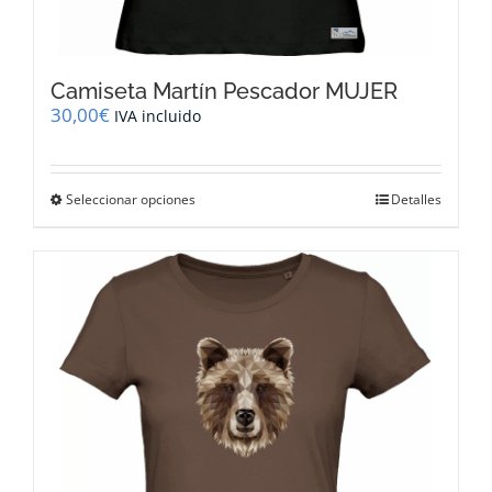
Camiseta Martín Pescador MUJER
30,00
€
IVA incluido
Este
Seleccionar opciones
Detalles
producto
tiene
múltiples
variantes.
Las
opciones
se
pueden
elegir
en
la
página
de