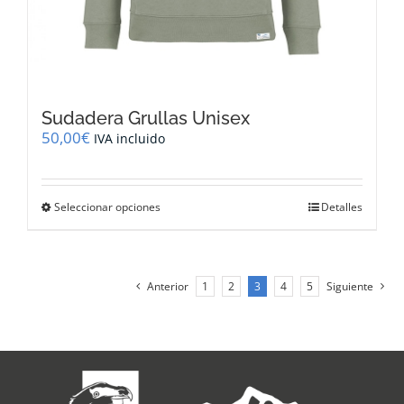
Sudadera Grullas Unisex
50,00
€
IVA incluido
Este
Seleccionar opciones
Detalles
producto
tiene
múltiples
variantes.
Anterior
1
2
3
4
5
Siguiente
Las
opciones
se
pueden
elegir
en