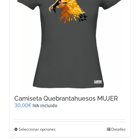
pueden
elegir
en
la
página
de
producto
Camiseta Quebrantahuesos MUJER
30,00
€
IVA incluido
Este
Seleccionar opciones
Detalles
producto