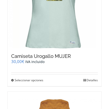
página
de
producto
Camiseta Urogallo MUJER
30,00
€
IVA incluido
Este
Seleccionar opciones
Detalles
producto
tiene
múltiples
variantes.
Las