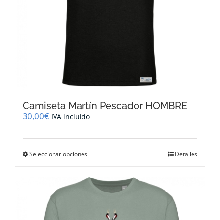
de
producto
Camiseta Martín Pescador HOMBRE
30,00
€
IVA incluido
Este
Seleccionar opciones
Detalles
producto
tiene
múltiples
variantes.
Las
opciones