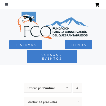
Saltar
al
Toggle
Navigation
contenido
INICIO
QUEBRANTAHUESOS
RESERVAS
TIENDA
FUNDACIÓN
CURSOS /
EVENTOS
PROYECTOS
DEFENSA AMBIENTAL
Ordena por
Puntuar
COLABORA
Mostrar
12 productos