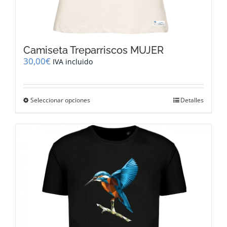
Camiseta Treparriscos MUJER
30,00
€
IVA incluido
Este
Seleccionar opciones
Detalles
producto
tiene
múltiples
variantes.
Las
opciones
se
pueden
elegir
en
la
página