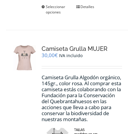
Este
Seleccionar
Detalles
opciones
producto
tiene
múltiples
variantes.
Las
opciones
Camiseta Grulla MUJER
se
pueden
30,00
€
IVA incluido
elegir
en
la
Camiseta Grulla Algodón orgánico,
página
145gr., color rosa. Al comprar esta
de
camiseta estás colaborando con la
producto
Fundación para la Conservación
del Quebrantahuesos en las
acciones que lleva a cabo para
conservar la biodiversidad de
nuestras montañas.