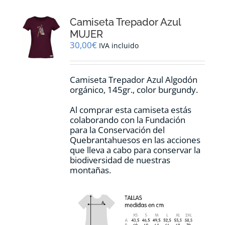
Las
opciones
Camiseta Trepador Azul
se
pueden
MUJER
elegir
30,00
€
IVA incluido
en
la
página
Camiseta Trepador Azul Algodón
de
orgánico, 145gr., color burgundy.
producto
Al comprar esta camiseta estás
colaborando con la Fundación
para la Conservación del
Quebrantahuesos en las acciones
que lleva a cabo para conservar la
biodiversidad de nuestras
montañas.