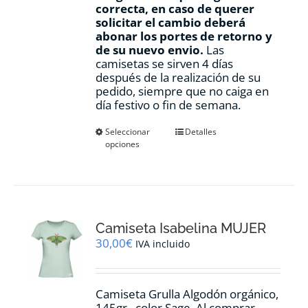
correcta, en caso de querer
solicitar el cambio deberá
abonar los portes de retorno y
de su nuevo envio.
Las
camisetas se sirven 4 días
después de la realización de su
pedido, siempre que no caiga en
día festivo o fin de semana.
Este
Seleccionar
Detalles
opciones
producto
tiene
múltiples
variantes.
Las
opciones
Camiseta Isabelina MUJER
se
pueden
30,00
€
IVA incluido
elegir
en
la
Camiseta Grulla Algodón orgánico,
página
145gr., color Sage. Al comprar