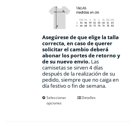
Asegúrese de que elige la talla
correcta, en caso de querer
solicitar el cambio deberá
abonar los portes de retorno y
de su nuevo envio.
Las
camisetas se sirven 4 días
después de la realización de su
pedido, siempre que no caiga en
día festivo o fin de semana.
Este
Seleccionar
Detalles
opciones
producto
tiene
múltiples
variantes.
Las
opciones