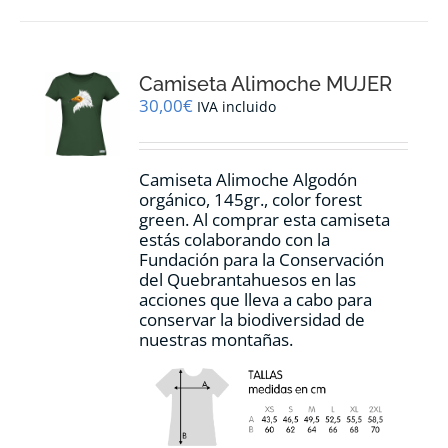
múltiples
variantes.
Las
opciones
Camiseta Alimoche MUJER
se
pueden
30,00
€
IVA incluido
elegir
en
la
Camiseta Alimoche Algodón
página
orgánico, 145gr., color forest
de
green. Al comprar esta camiseta
producto
estás colaborando con la
Fundación para la Conservación
del Quebrantahuesos en las
acciones que lleva a cabo para
conservar la biodiversidad de
nuestras montañas.