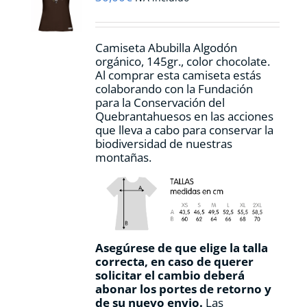
elegir
en
la
Camiseta Abubilla Algodón
página
orgánico, 145gr., color chocolate.
de
Al comprar esta camiseta estás
producto
colaborando con la Fundación
para la Conservación del
Quebrantahuesos en las acciones
que lleva a cabo para conservar la
biodiversidad de nuestras
montañas.
Asegúrese de que elige la talla
correcta, en caso de querer
solicitar el cambio deberá
abonar los portes de retorno y
de su nuevo envio.
Las