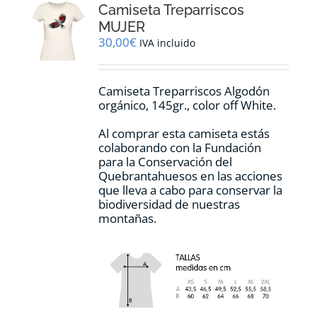
Camiseta Treparriscos
se
pueden
MUJER
elegir
30,00
€
IVA incluido
en
la
página
Camiseta Treparriscos Algodón
de
orgánico, 145gr., color off White.
producto
Al comprar esta camiseta estás
colaborando con la Fundación
para la Conservación del
Quebrantahuesos en las acciones
que lleva a cabo para conservar la
biodiversidad de nuestras
montañas.