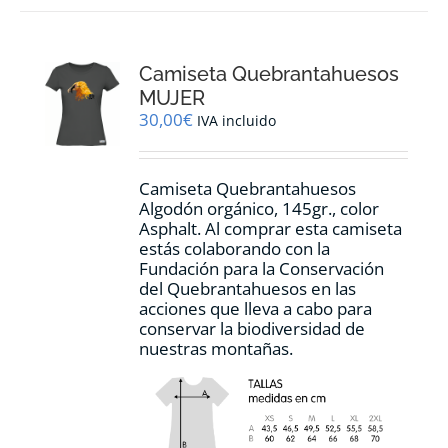
variantes.
Las
opciones
Camiseta Quebrantahuesos
se
pueden
MUJER
elegir
30,00
€
IVA incluido
en
la
página
Camiseta Quebrantahuesos
de
Algodón orgánico, 145gr., color
producto
Asphalt. Al comprar esta camiseta
estás colaborando con la
Fundación para la Conservación
del Quebrantahuesos en las
acciones que lleva a cabo para
conservar la biodiversidad de
nuestras montañas.