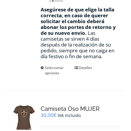
Asegúrese de que elige la talla
correcta, en caso de querer
solicitar el cambio deberá
abonar los portes de retorno y
de su nuevo envio.
Las
camisetas se sirven 4 días
después de la realización de su
pedido, siempre que no caiga en
día festivo o fin de semana.
Este
Seleccionar
Detalles
opciones
producto
tiene
múltiples
variantes.
Las
opciones
Camiseta Oso MUJER
se
pueden
30,00
€
IVA incluido
elegir
en