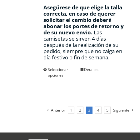
Asegúrese de que elige la talla
correcta, en caso de querer
solicitar el cambio deberá
abonar los portes de retorno y
de su nuevo envio.
Las
camisetas se sirven 4 días
después de la realización de su
pedido, siempre que no caiga en
día festivo o fin de semana.
Este
Seleccionar
Detalles
opciones
producto
tiene
múltiples
variantes.
Las
opciones
Anterior
1
2
3
4
5
Siguiente
se
pueden
elegir
en
la