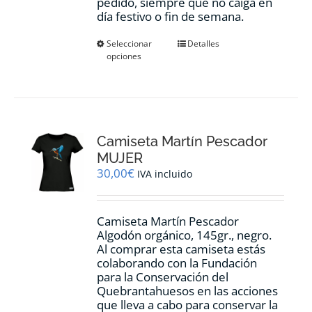
pedido, siempre que no caiga en
día festivo o fin de semana.
Este
Seleccionar
Detalles
opciones
producto
tiene
múltiples
variantes.
Las
opciones
Camiseta Martín Pescador
se
pueden
MUJER
elegir
30,00
€
IVA incluido
en
la
página
Camiseta Martín Pescador
de
Algodón orgánico, 145gr., negro.
producto
Al comprar esta camiseta estás
colaborando con la Fundación
para la Conservación del
Quebrantahuesos en las acciones
que lleva a cabo para conservar la