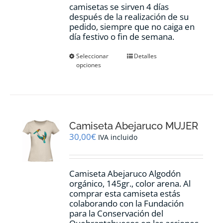
camisetas se sirven 4 días
después de la realización de su
pedido, siempre que no caiga en
día festivo o fin de semana.
Este
Seleccionar
Detalles
opciones
producto
tiene
múltiples
variantes.
Las
opciones
Camiseta Abejaruco MUJER
se
pueden
30,00
€
IVA incluido
elegir
en
la
Camiseta Abejaruco Algodón
página
orgánico, 145gr., color arena. Al
de
comprar esta camiseta estás
producto
colaborando con la Fundación
para la Conservación del