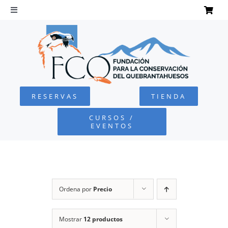
Saltar
al
Toggle
Navigation
contenido
INICIO
QUEBRANTAHUESOS
RESERVAS
TIENDA
FUNDACIÓN
CURSOS /
EVENTOS
PROYECTOS
DEFENSA AMBIENTAL
Ordena por
Precio
COLABORA
Mostrar
12 productos