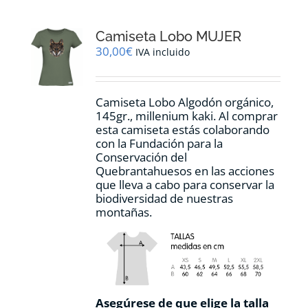
Las
opciones
Camiseta Lobo MUJER
se
pueden
30,00
€
IVA incluido
elegir
en
la
Camiseta Lobo Algodón orgánico,
página
145gr., millenium kaki. Al comprar
de
esta camiseta estás colaborando
producto
con la Fundación para la
Conservación del
Quebrantahuesos en las acciones
que lleva a cabo para conservar la
biodiversidad de nuestras
montañas.
Asegúrese de que elige la talla