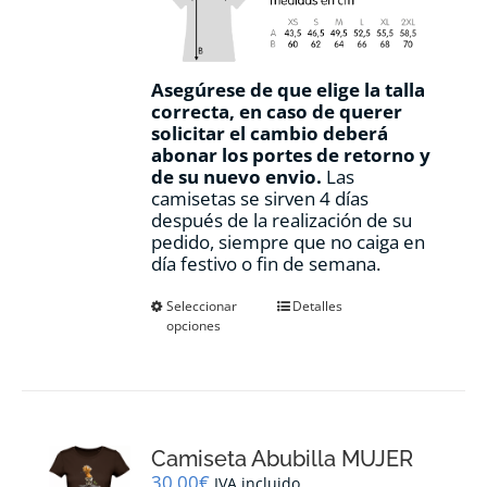
Asegúrese de que elige la talla
correcta, en caso de querer
solicitar el cambio deberá
abonar los portes de retorno y
de su nuevo envio.
Las
camisetas se sirven 4 días
después de la realización de su
pedido, siempre que no caiga en
día festivo o fin de semana.
Este
Seleccionar
Detalles
opciones
producto
tiene
múltiples
variantes.
Las
opciones
Camiseta Abubilla MUJER
se
pueden
30,00
€
IVA incluido