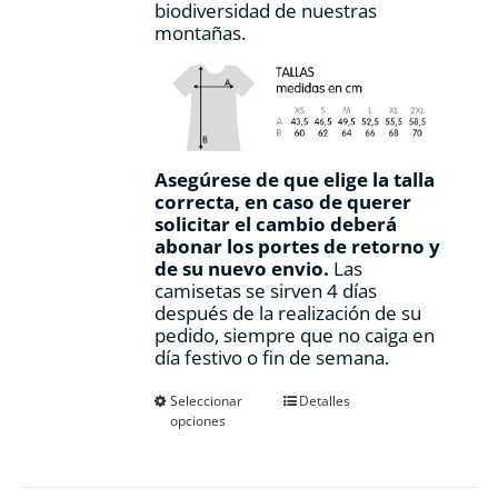
biodiversidad de nuestras
montañas.
Asegúrese de que elige la talla
correcta, en caso de querer
solicitar el cambio deberá
abonar los portes de retorno y
de su nuevo envio.
Las
camisetas se sirven 4 días
después de la realización de su
pedido, siempre que no caiga en
día festivo o fin de semana.
Este
Seleccionar
Detalles
opciones
producto
tiene
múltiples
variantes.