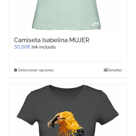
Camiseta Isabelina MUJER
30,00
€
IVA incluido
Este
Seleccionar opciones
Detalles
producto
tiene
múltiples
variantes.
Las
opciones
se
pueden
elegir
en