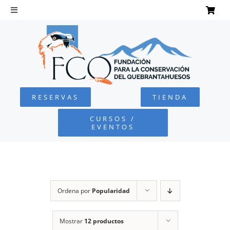
Saltar
al
Toggle
Navigation
contenido
INICIO
QUEBRANTAHUESOS
RESERVAS
TIENDA
FUNDACIÓN
CURSOS /
EVENTOS
PROYECTOS
DEFENSA AMBIENTAL
Ordena por
Popularidad
COLABORA
Mostrar
12 productos