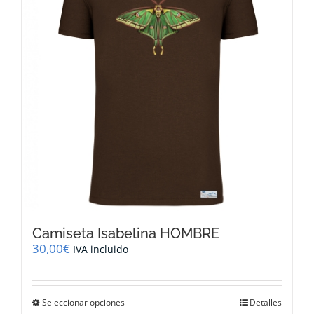
Camiseta Isabelina HOMBRE
30,00
€
IVA incluido
Este
Seleccionar opciones
Detalles