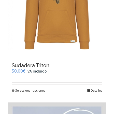
producto
Sudadera Tritón
50,00
€
IVA incluido
Este
Seleccionar opciones
Detalles
producto
tiene
múltiples
variantes.