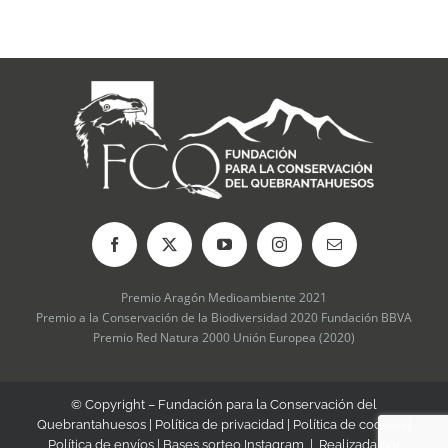
opciones
se
pueden
elegir
en
la
página
de
producto
Premio Aragón Medioambiente 2021
Premio a la Conservación de la Biodiversidad 2020 Fundación BBVA
Premio Red Natura 2000 Unión Europea (2020)
© Copyright – Fundación para la Conservación del
Quebrantahuesos |
Política de privacidad
|
Política de cookies
|
Política de envíos
|
Bases sorteo Instagram
| Realizada por