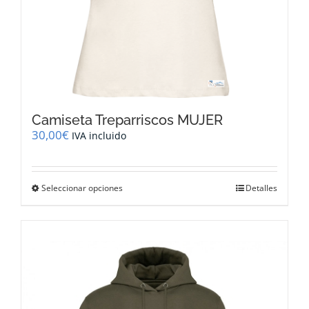
Camiseta Treparriscos MUJER
30,00
€
IVA incluido
Este
Seleccionar opciones
Detalles
producto
tiene
múltiples
variantes.
Las
opciones
se
pueden