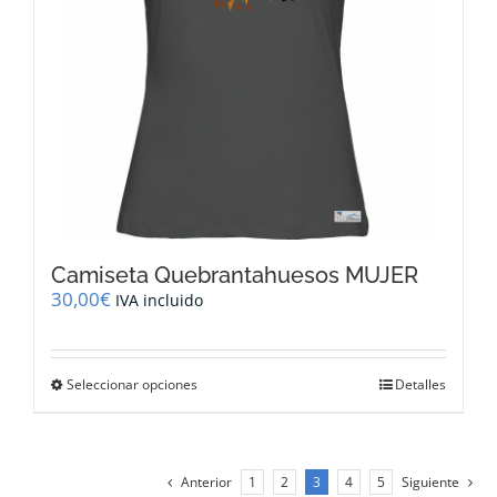
la
página
de
producto
Camiseta Quebrantahuesos MUJER
30,00
€
IVA incluido
Este
Seleccionar opciones
Detalles
producto
tiene
múltiples
variantes.
Anterior
1
2
3
4
5
Siguiente
Las