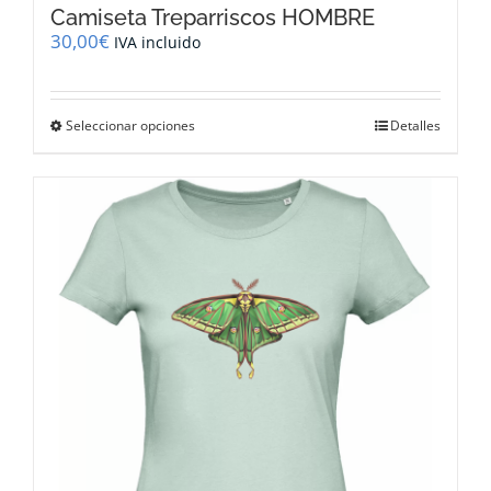
Camiseta Treparriscos HOMBRE
30,00
€
IVA incluido
Este
Seleccionar opciones
Detalles
producto
tiene
múltiples
variantes.
Las
opciones
se
pueden
elegir
en
la
página
de
producto