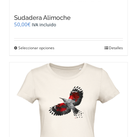
Sudadera Alimoche
50,00
€
IVA incluido
Este
Seleccionar opciones
Detalles
producto
tiene
múltiples
variantes.
Las
opciones
se
pueden
elegir
en
la
página
de
producto