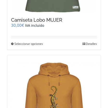
Camiseta Lobo MUJER
30,00
€
IVA incluido
Este
Seleccionar opciones
Detalles
producto
tiene
múltiples
variantes.
Las
opciones
se
pueden
elegir
en
la
página
de