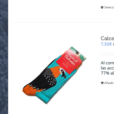
Selecc
Calce
7,50
€
Al com
las ac
77% al
Añadir 