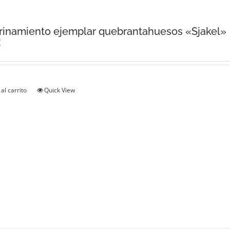
inamiento ejemplar quebrantahuesos «Sjakel»
€
al carrito
Quick View