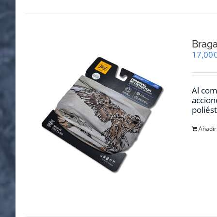
Braga
17,00
Al com
accion
poliés
Añadir 