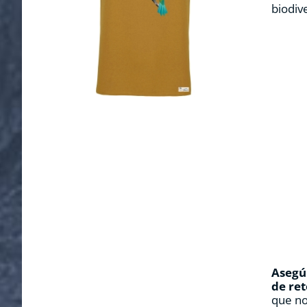
biodiv
Asegúr
de ret
que no