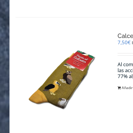
Calce
7,50
€
Al com
las ac
77% al
Añadir 