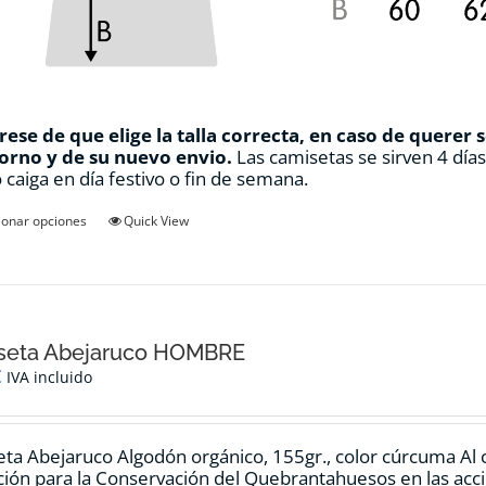
ese de que elige la talla correcta, en caso de querer 
orno y de su nuevo envio.
Las camisetas se sirven 4 día
 caiga en día festivo o fin de semana.
Este
ionar opciones
Quick View
producto
tiene
múltiples
variantes.
Las
opciones
seta Abejaruco HOMBRE
se
€
IVA incluido
pueden
elegir
en
ta Abejaruco Algodón orgánico, 155gr., color cúrcuma Al 
la
ión para la Conservación del Quebrantahuesos en las accio
página