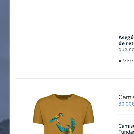
Asegúr
de ret
que no
Selecc
Cami
30,00
Camise
Fundac