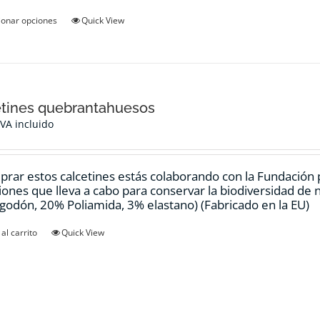
Este
ionar opciones
Quick View
producto
tiene
múltiples
variantes.
Las
opciones
tines quebrantahuesos
se
IVA incluido
pueden
elegir
en
prar estos calcetines estás colaborando con la Fundación
la
ciones que lleva a cabo para conservar la biodiversidad de
página
godón, 20% Poliamida, 3% elastano) (Fabricado en la EU)
de
producto
al carrito
Quick View