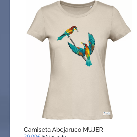
Camiseta Abejaruco MUJER
30,00
€
IVA incluido