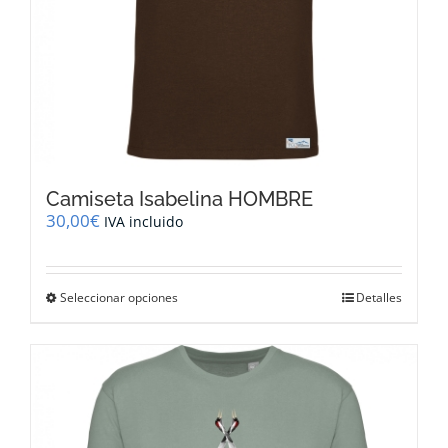
producto
Camiseta Isabelina HOMBRE
30,00
€
IVA incluido
Este
Seleccionar opciones
Detalles
producto
tiene
múltiples
variantes.
Las
opciones
se