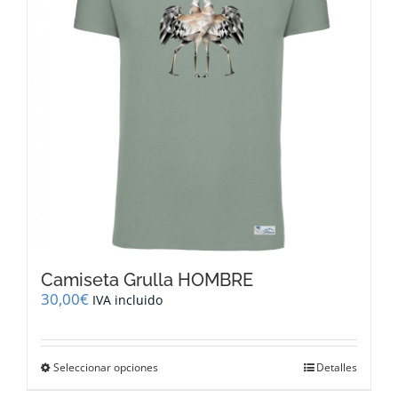
pueden
elegir
en
la
página
de
producto
Camiseta Grulla HOMBRE
30,00
€
IVA incluido
Este
Seleccionar opciones
Detalles
producto