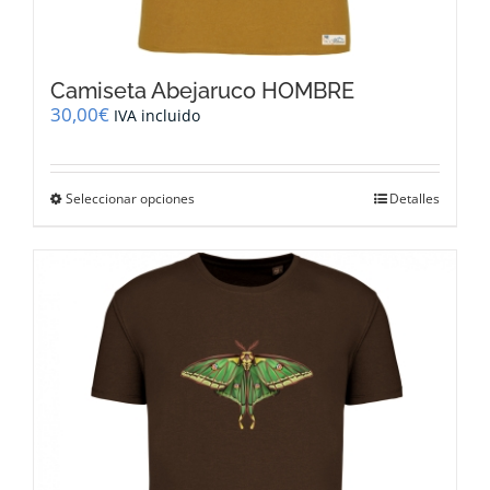
Camiseta Abejaruco HOMBRE
30,00
€
IVA incluido
Este
Seleccionar opciones
Detalles
producto
tiene
múltiples
variantes.
Las
opciones
se
pueden
elegir
en
la
página
de