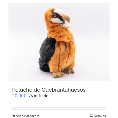
tiene
múltiples
variantes.
Las
opciones
se
pueden
elegir
en
la
página
de
producto
Peluche de Quebrantahuesos
20,00
€
IVA incluido
Añadir al carrito
Detalles