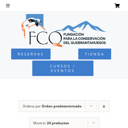
Saltar
al
Toggle
Navigation
contenido
INICIO
QUEBRANTAHUESOS
RESERVAS
TIENDA
FUNDACIÓN
CURSOS /
EVENTOS
PROYECTOS
DEFENSA AMBIENTAL
Ordena por
Orden predeterminado
COLABORA
Mostrar
24 productos