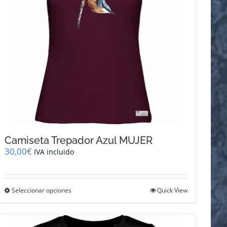
en
la
página
de
producto
Camiseta Trepador Azul MUJER
30,00
€
IVA incluido
Este
Seleccionar opciones
Quick View
producto
tiene
múltiples