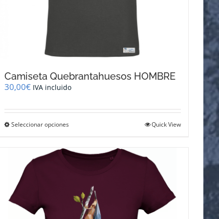
Camiseta Quebrantahuesos HOMBRE
30,00
€
IVA incluido
Este
Seleccionar opciones
Quick View
producto
tiene
múltiples
variantes.
Las
opciones
se
pueden
elegir