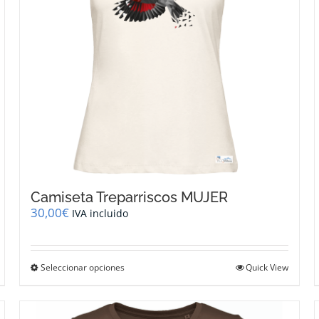
en
la
página
de
producto
Camiseta Treparriscos MUJER
30,00
€
IVA incluido
Este
Seleccionar opciones
Quick View
producto
tiene
múltiples