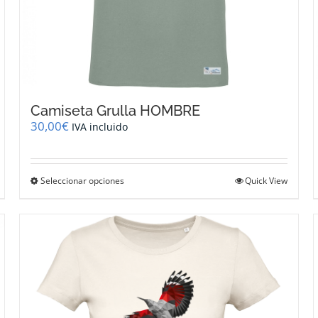
Camiseta Grulla HOMBRE
30,00
€
IVA incluido
Este
Seleccionar opciones
Quick View
producto
tiene
múltiples
variantes.
Las
opciones
se
pueden
elegir