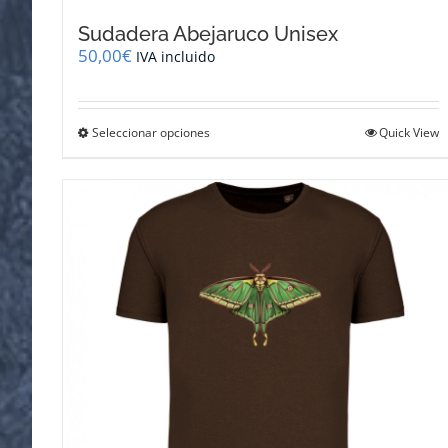
Sudadera Abejaruco Unisex
50,00
€
IVA incluido
Este
Seleccionar opciones
Quick View
producto
tiene
múltiples
variantes.
Las
opciones
se
pueden
elegir
en
la
página
de
producto