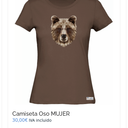
variantes.
Las
opciones
se
pueden
elegir
en
la
página
de
producto
Camiseta Oso MUJER
30,00
€
IVA incluido