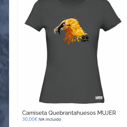
variantes.
Las
opciones
se
pueden
elegir
en
la
página
de
producto
Camiseta Quebrantahuesos MUJER
30,00
€
IVA incluido