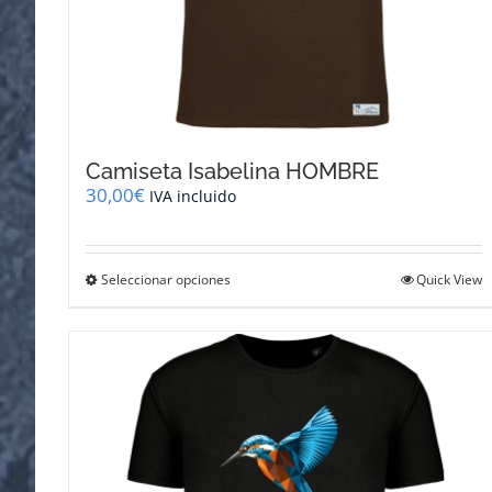
Camiseta Isabelina HOMBRE
30,00
€
IVA incluido
Este
Seleccionar opciones
Quick View
producto
tiene
múltiples
variantes.
Las
opciones
se
pueden
elegir