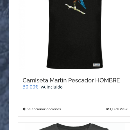
en
la
página
de
producto
Camiseta Martín Pescador HOMBRE
30,00
€
IVA incluido
Este
Seleccionar opciones
Quick View
producto
tiene
múltiples