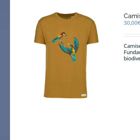
Cami
30,00
Camise
Fundac
biodiv