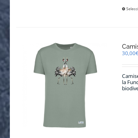
Selecc
Cami
30,00
Camise
la Fun
biodiv