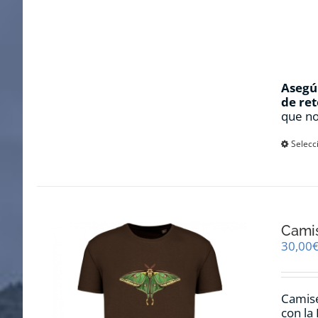
Asegúr
de ret
que no
Selecc
Cami
30,00
Camise
con la