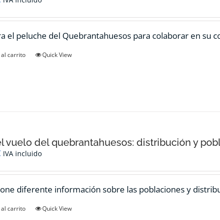
pueden
elegir
en
 el peluche del Quebrantahuesos para colaborar en su c
la
página
al carrito
Quick View
de
producto
el vuelo del quebrantahuesos: distribución y pob
€
IVA incluido
one diferente información sobre las poblaciones y distrib
al carrito
Quick View