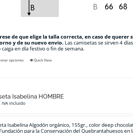
ese de que elige la talla correcta, en caso de querer 
orno y de su nuevo envio.
Las camisetas se sirven 4 día
 caiga en día festivo o fin de semana.
Este
ionar opciones
Quick View
producto
tiene
múltiples
variantes.
Las
opciones
seta Isabelina HOMBRE
se
€
IVA incluido
pueden
elegir
en
ta Isabelina Algodón orgánico, 155gr., color
deep chocola
la
 Fundación para la Conservación del Quebrantahuesos en la
página