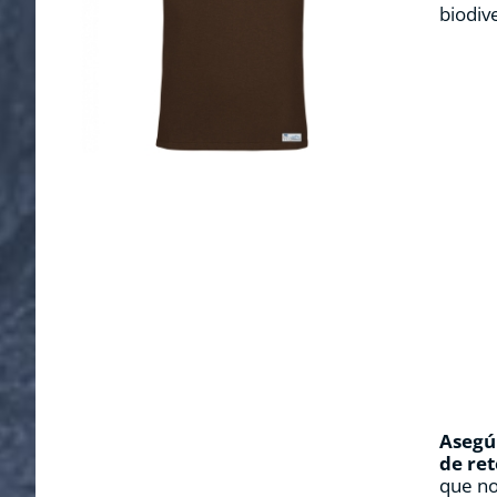
biodiv
Asegúr
de ret
que no