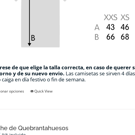
ese de que elige la talla correcta, en caso de querer 
orno y de su nuevo envio.
Las camisetas se sirven 4 día
 caiga en día festivo o fin de semana.
Este
ionar opciones
Quick View
producto
tiene
múltiples
variantes.
Las
opciones
che de Quebrantahuesos
se
€
IVA incluido