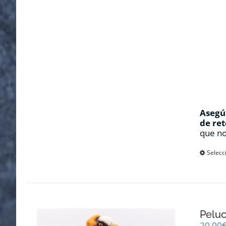
Asegúr
de ret
que no
Selecc
Pelu
20,00