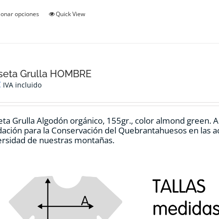
Este
ionar opciones
Quick View
producto
tiene
múltiples
variantes.
Las
opciones
seta Grulla HOMBRE
se
€
IVA incluido
pueden
elegir
en
ta Grulla Algodón orgánico, 155gr., color
almond green.
A
la
dación para la Conservación del Quebrantahuesos en las ac
página
ersidad de nuestras montañas.
de
producto