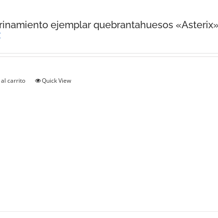
inamiento ejemplar quebrantahuesos «Asterix
€
al carrito
Quick View