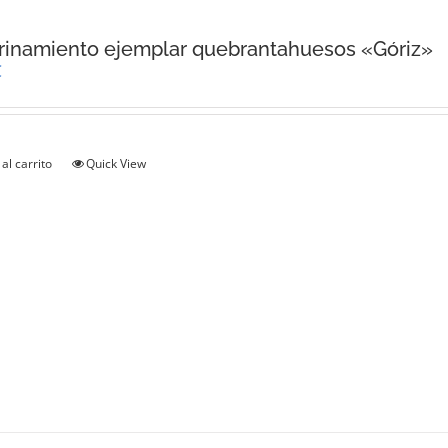
inamiento ejemplar quebrantahuesos «Góriz»
€
al carrito
Quick View