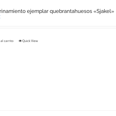
inamiento ejemplar quebrantahuesos «Sjakel»
€
al carrito
Quick View