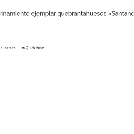
rinamiento ejemplar quebrantahuesos «Santan
€
al carrito
Quick View