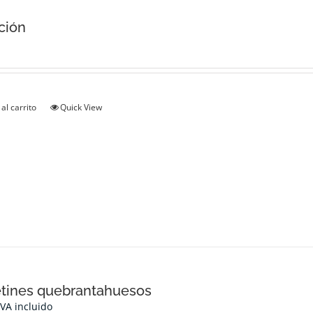
ción
al carrito
Quick View
tines quebrantahuesos
IVA incluido