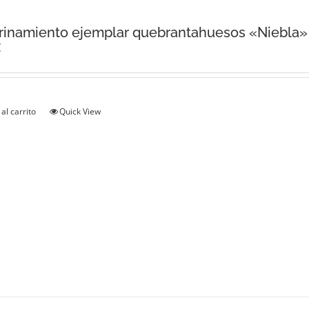
inamiento ejemplar quebrantahuesos «Niebla»
€
al carrito
Quick View