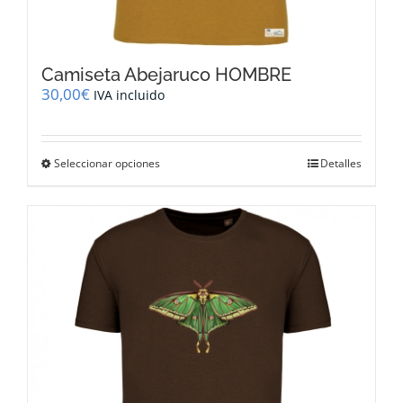
Camiseta Abejaruco HOMBRE
30,00
€
IVA incluido
Este
Seleccionar opciones
Detalles
producto
tiene
múltiples
variantes.
Las
opciones
se
pueden
elegir
en
la
página
de