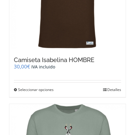
producto
Camiseta Isabelina HOMBRE
30,00
€
IVA incluido
Este
Seleccionar opciones
Detalles
producto
tiene
múltiples
variantes.
Las
opciones
se