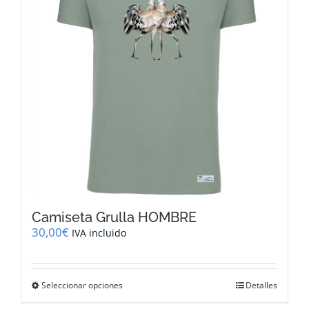
pueden
elegir
en
la
página
de
producto
Camiseta Grulla HOMBRE
30,00
€
IVA incluido
Este
Seleccionar opciones
Detalles
producto