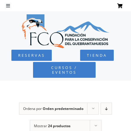
Saltar
al
Toggle
Navigation
contenido
INICIO
QUEBRANTAHUESOS
RESERVAS
TIENDA
FUNDACIÓN
CURSOS /
EVENTOS
PROYECTOS
DEFENSA AMBIENTAL
Ordena por
Orden predeterminado
COLABORA
Mostrar
24 productos