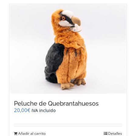
tiene
múltiples
variantes.
Las
opciones
se
pueden
elegir
en
la
página
de
producto
Peluche de Quebrantahuesos
20,00
€
IVA incluido
Añadir al carrito
Detalles