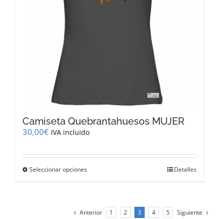
la
página
de
producto
Camiseta Quebrantahuesos MUJER
30,00
€
IVA incluido
Este
Seleccionar opciones
Detalles
producto
tiene
múltiples
variantes.
Anterior
1
2
3
4
5
Siguiente
Las