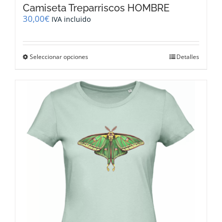
Camiseta Treparriscos HOMBRE
30,00
€
IVA incluido
Este
Seleccionar opciones
Detalles
producto
tiene
múltiples
variantes.
Las
opciones
se
pueden
elegir
en
la
página
de
producto