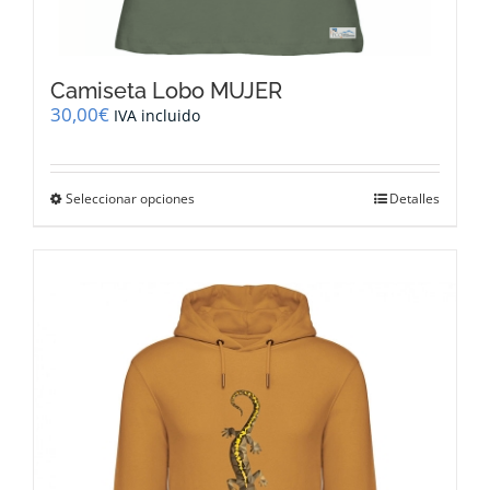
Camiseta Lobo MUJER
30,00
€
IVA incluido
Este
Seleccionar opciones
Detalles
producto
tiene
múltiples
variantes.
Las
opciones
se
pueden
elegir
en
la
página
de