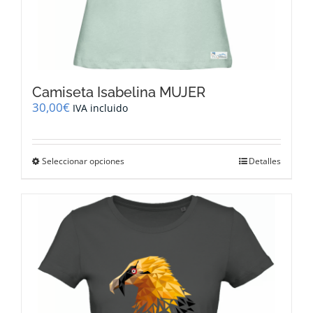
Camiseta Isabelina MUJER
30,00
€
IVA incluido
Este
Seleccionar opciones
Detalles
producto
tiene
múltiples
variantes.
Las
opciones
se
pueden
elegir
en