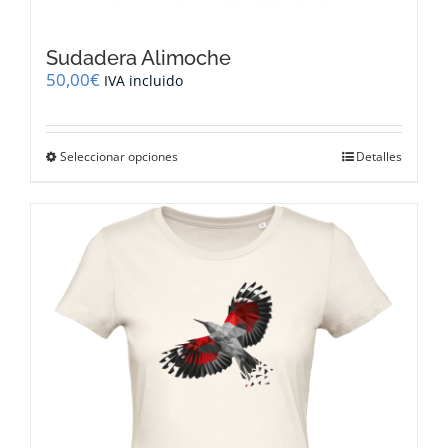
Sudadera Alimoche
50,00
€
IVA incluido
Este
Seleccionar opciones
Detalles
producto
tiene
múltiples
variantes.
Las
opciones
se
pueden
elegir
en
la
página
de
producto