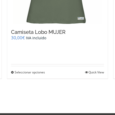
Camiseta Lobo MUJER
30,00
€
IVA incluido
Este
Seleccionar opciones
Quick View
producto
tiene
múltiples
variantes.
Las
opciones
se
pueden