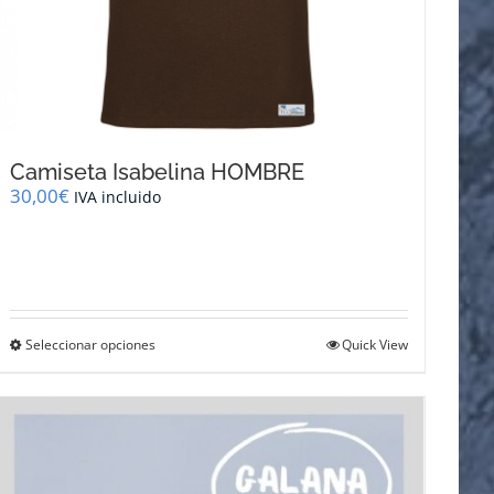
Camiseta Isabelina HOMBRE
30,00
€
IVA incluido
Este
Seleccionar opciones
Quick View
producto
tiene
múltiples
variantes.
Las
opciones