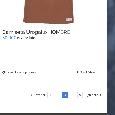
Camiseta Urogallo HOMBRE
30,00
€
IVA incluido
Este
Seleccionar opciones
Quick View
producto
tiene
múltiples
variantes.
Anterior
1
2
3
4
5
Siguiente
Las
opciones
se
pueden