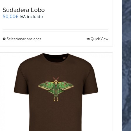
Sudadera Lobo
50,00
€
IVA incluido
Este
Seleccionar opciones
Quick View
producto
tiene
múltiples
variantes.
Las
opciones
se
pueden
elegir
en
la
página
de
producto