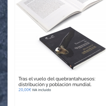
se
pueden
elegir
en
la
página
de
producto
Tras el vuelo del quebrantahuesos:
distribución y población mundial.
20,00
€
IVA incluido