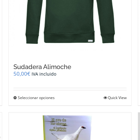
Sudadera Alimoche
50,00
€
IVA incluido
Este
Seleccionar opciones
Quick View
producto
tiene
múltiples
variantes.
Las
opciones