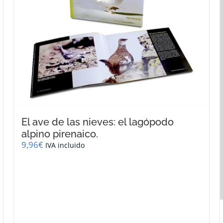
se
pueden
elegir
en
la
página
de
producto
El ave de las nieves: el lagópodo
alpino pirenaico.
9,96
€
IVA incluido