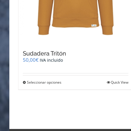
Sudadera Tritón
50,00
€
IVA incluido
Este
Seleccionar opciones
Quick View
producto
tiene
múltiples
variantes.
Las
opciones
se
pueden