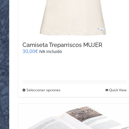
Camiseta Treparriscos MUJER
30,00
€
IVA incluido
Este
Seleccionar opciones
Quick View
producto
tiene
múltiples
variantes.
Las
opciones