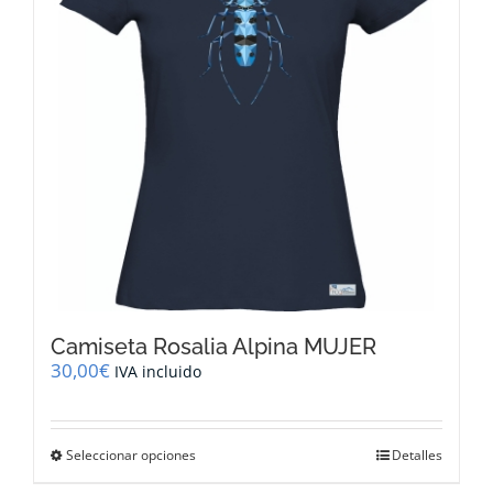
pueden
elegir
en
la
página
de
producto
Camiseta Rosalia Alpina MUJER
30,00
€
IVA incluido
Este
Seleccionar opciones
Detalles
producto