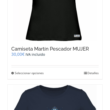
producto
Camiseta Martín Pescador MUJER
30,00
€
IVA incluido
Este
Seleccionar opciones
Detalles
producto
tiene
múltiples
variantes.
Las
opciones
se