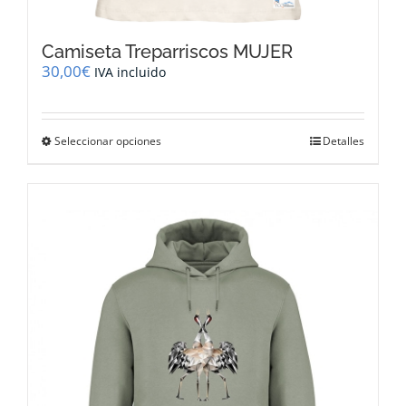
Camiseta Treparriscos MUJER
30,00
€
IVA incluido
Este
Seleccionar opciones
Detalles
producto
tiene
múltiples
variantes.
Las
opciones
se
pueden
elegir
en
la
página
de
producto