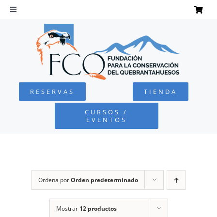
Saltar
al
Toggle
Navigation
contenido
INICIO
QUEBRANTAHUESOS
RESERVAS
TIENDA
FUNDACIÓN
CURSOS /
EVENTOS
PROYECTOS
DEFENSA AMBIENTAL
Ordena por
Orden predeterminado
COLABORA
Mostrar
12 productos