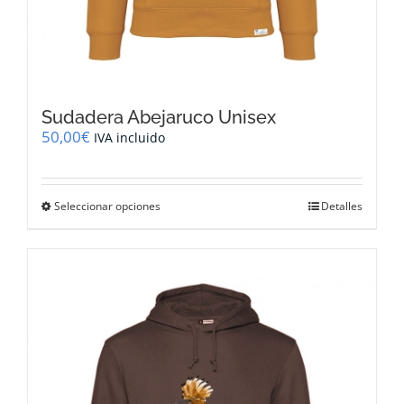
Sudadera Abejaruco Unisex
50,00
€
IVA incluido
Este
Seleccionar opciones
Detalles
producto
tiene
múltiples
variantes.
Las
opciones
se
pueden
elegir
en