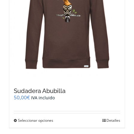
la
página
de
producto
Sudadera Abubilla
50,00
€
IVA incluido
Este
Seleccionar opciones
Detalles
producto
tiene