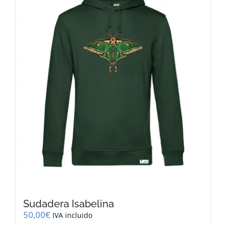
opciones
se
pueden
elegir
en
la
página
de
producto
Sudadera Isabelina
50,00
€
IVA incluido