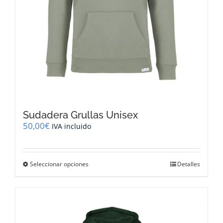
Sudadera Grullas Unisex
50,00
€
IVA incluido
Este
Seleccionar opciones
Detalles
producto
tiene
múltiples
variantes.
Las