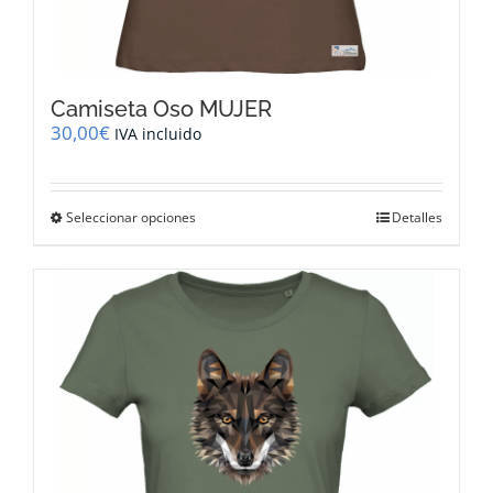
Camiseta Oso MUJER
30,00
€
IVA incluido
Este
Seleccionar opciones
Detalles
producto
tiene
múltiples
variantes.
Las
opciones
se
pueden
elegir
en
la
página