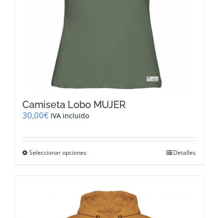
de
producto
Camiseta Lobo MUJER
30,00
€
IVA incluido
Este
Seleccionar opciones
Detalles
producto
tiene
múltiples
variantes.
Las
opciones