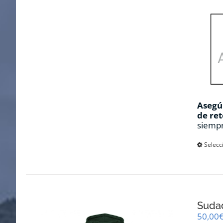
Asegúr
de ret
siempr
Selecc
Sudad
50,00