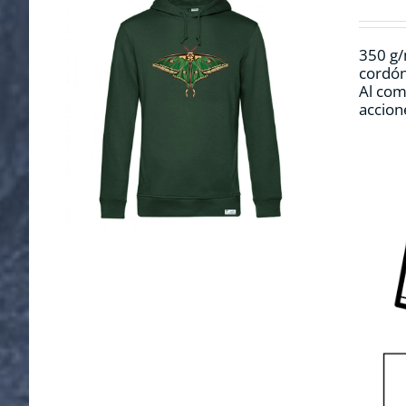
350 g/
cordón
Al com
accion