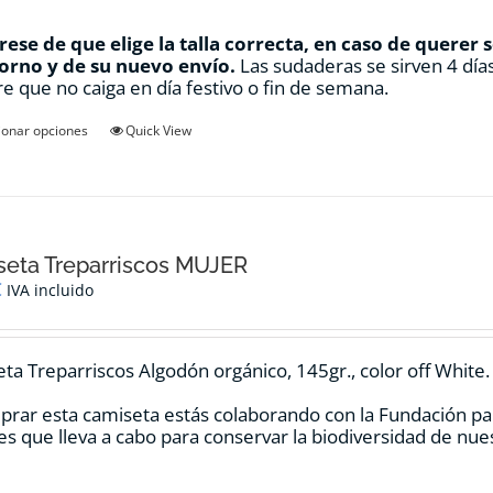
ese de que elige la talla correcta, en caso de querer 
orno y de su nuevo envío.
Las sudaderas se sirven 4 días
e que no caiga en día festivo o fin de semana.
Este
ionar opciones
Quick View
producto
tiene
múltiples
variantes.
Las
opciones
eta Treparriscos MUJER
se
€
IVA incluido
pueden
elegir
en
ta Treparriscos Algodón orgánico, 145gr., color off White.
la
página
prar esta camiseta estás colaborando con la Fundación pa
de
es que lleva a cabo para conservar la biodiversidad de nu
producto