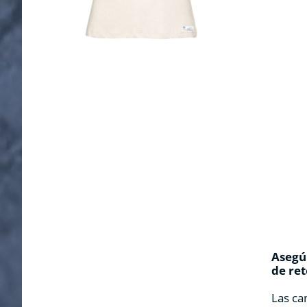
Asegúr
de ret
Las ca