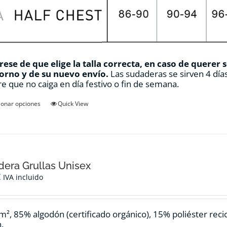
ese de que elige la talla correcta, en caso de querer 
orno y de su nuevo envío.
Las sudaderas se sirven 4 días
e que no caiga en día festivo o fin de semana.
Este
ionar opciones
Quick View
producto
tiene
múltiples
variantes.
Las
opciones
era Grullas Unisex
se
€
IVA incluido
pueden
elegir
en
m², 85% algodón (certificado orgánico), 15% poliéster reci
la
.
página