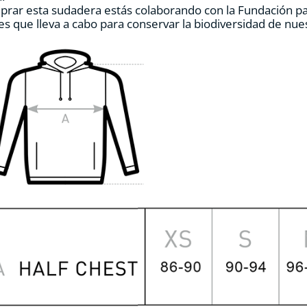
prar esta sudadera estás colaborando con la Fundación p
de
es que lleva a cabo para conservar la biodiversidad de nu
producto