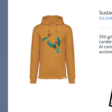
Sudad
50,00
350 g/
cordón
Al com
accion