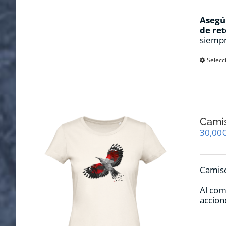
Asegúr
de ret
siempr
Selecc
Camis
30,00
Camise
Al com
accion