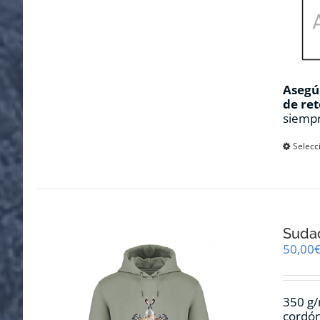
Asegúr
de ret
siempr
Selecc
Sudad
50,00
350 g/
cordón