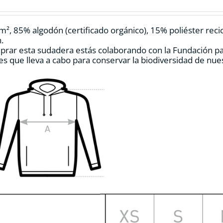
pueden
elegir
en
m², 85% algodón (certificado orgánico), 15% poliéster reci
la
.
página
prar esta sudadera estás colaborando con la Fundación p
de
es que lleva a cabo para conservar la biodiversidad de nu
producto