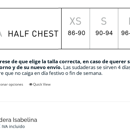
ese de que elige la talla correcta, en caso de querer 
orno y de su nuevo envío.
Las sudaderas se sirven 4 días
e que no caiga en día festivo o fin de semana.
Este
ionar opciones
Quick View
producto
tiene
múltiples
variantes.
Las
opciones
era Isabelina
se
€
IVA incluido