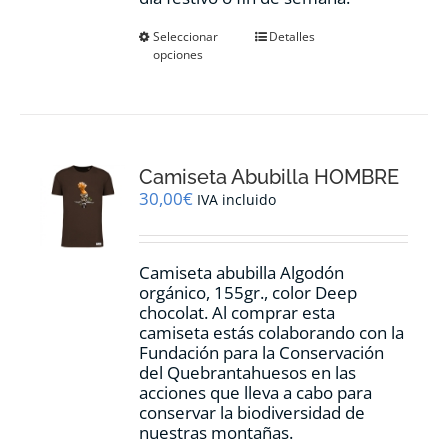
Este
Seleccionar
Detalles
opciones
producto
tiene
múltiples
variantes.
Las
opciones
Camiseta Abubilla HOMBRE
se
pueden
30,00
€
IVA incluido
elegir
en
la
Camiseta abubilla Algodón
página
orgánico, 155gr., color Deep
de
chocolat. Al comprar esta
producto
camiseta estás colaborando con la
Fundación para la Conservación
del Quebrantahuesos en las
acciones que lleva a cabo para
conservar la biodiversidad de
nuestras montañas.