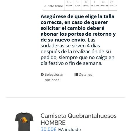
Asegúrese de que elige la talla
correcta, en caso de querer
solicitar el cambio deberá
abonar los portes de retorno y
de su nuevo envío.
Las
sudaderas se sirven 4 días
después de la realización de su
pedido, siempre que no caiga en
día festivo o fin de semana.
Este
Seleccionar
Detalles
opciones
producto
tiene
múltiples
variantes.
Las
opciones
Camiseta Quebrantahuesos
se
pueden
HOMBRE
elegir
30,00
€
IVA incluido