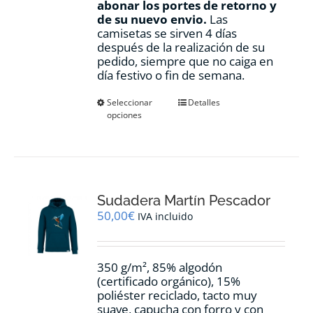
abonar los portes de retorno y
de su nuevo envio.
Las
camisetas se sirven 4 días
después de la realización de su
pedido, siempre que no caiga en
día festivo o fin de semana.
Este
Seleccionar
Detalles
opciones
producto
tiene
múltiples
variantes.
Las
opciones
Sudadera Martín Pescador
se
pueden
50,00
€
IVA incluido
elegir
en
la
350 g/m², 85% algodón
página
(certificado orgánico), 15%
de
poliéster reciclado, tacto muy
producto
suave, capucha con forro y con