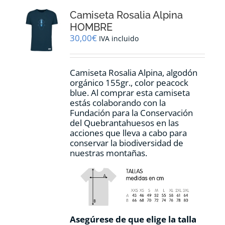
opciones
Camiseta Rosalia Alpina
se
pueden
HOMBRE
elegir
30,00
€
IVA incluido
en
la
página
Camiseta Rosalia Alpina, algodón
de
orgánico 155gr., color peacock
producto
blue. Al comprar esta camiseta
estás colaborando con la
Fundación para la Conservación
del Quebrantahuesos en las
acciones que lleva a cabo para
conservar la biodiversidad de
nuestras montañas.
Asegúrese de que elige la talla