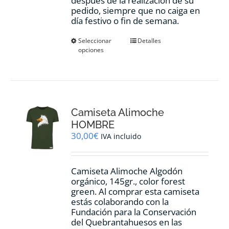
después de la realización de su
pedido, siempre que no caiga en
día festivo o fin de semana.
Este
Seleccionar
Detalles
opciones
producto
tiene
múltiples
variantes.
Las
opciones
Camiseta Alimoche
se
pueden
HOMBRE
elegir
30,00
€
IVA incluido
en
la
página
Camiseta Alimoche Algodón
de
orgánico, 145gr., color forest
producto
green. Al comprar esta camiseta
estás colaborando con la
Fundación para la Conservación
del Quebrantahuesos en las