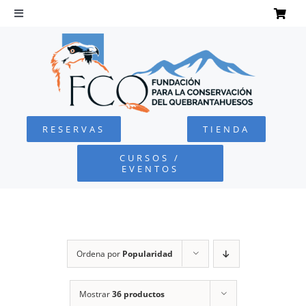
Saltar
al
Toggle
Navigation
contenido
INICIO
QUEBRANTAHUESOS
RESERVAS
TIENDA
FUNDACIÓN
CURSOS /
EVENTOS
PROYECTOS
DEFENSA AMBIENTAL
Ordena por
Popularidad
COLABORA
Mostrar
36 productos