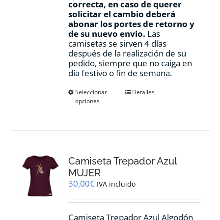
correcta, en caso de querer
solicitar el cambio deberá
abonar los portes de retorno y
de su nuevo envio.
Las
camisetas se sirven 4 días
después de la realización de su
pedido, siempre que no caiga en
día festivo o fin de semana.
Este
Seleccionar
Detalles
opciones
producto
tiene
múltiples
variantes.
Las
opciones
Camiseta Trepador Azul
se
pueden
MUJER
elegir
30,00
€
IVA incluido
en
la
página
Camiseta Trepador Azul Algodón