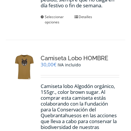
día festivo o fin de semana.
Este
Seleccionar
Detalles
opciones
producto
tiene
múltiples
variantes.
Las
opciones
Camiseta Lobo HOMBRE
se
pueden
30,00
€
IVA incluido
elegir
en
la
Camiseta lobo Algodón orgánico,
página
155gr., color
brown sugar.
Al
de
comprar esta camiseta estás
producto
colaborando con la Fundación
para la Conservación del
Quebrantahuesos en las acciones
que lleva a cabo para conservar la
biodiversidad de nuestras