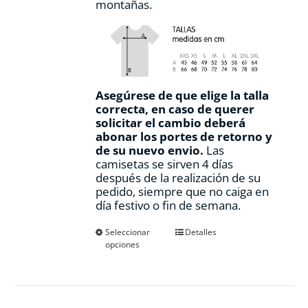
montañas.
Asegúrese de que elige la talla
correcta, en caso de querer
solicitar el cambio deberá
abonar los portes de retorno y
de su nuevo envio.
Las
camisetas se sirven 4 días
después de la realización de su
pedido, siempre que no caiga en
día festivo o fin de semana.
Este
Seleccionar
Detalles
opciones
producto
tiene
múltiples
variantes.
Las