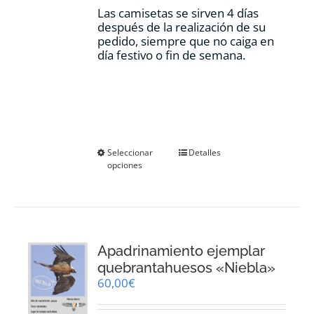
Las camisetas se sirven 4 días
después de la realización de su
pedido, siempre que no caiga en
día festivo o fin de semana.
Este
Seleccionar
Detalles
opciones
producto
tiene
múltiples
variantes.
Las
opciones
Apadrinamiento ejemplar
se
pueden
quebrantahuesos «Niebla»
elegir
60,00
€
en
la