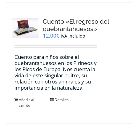
variantes.
Las
opciones
Cuento «El regreso del
se
pueden
quebrantahuesos»
elegir
12,00
€
IVA incluido
en
la
página
Cuento para niños sobre el
de
quebrantahuesos en los Pirineos y
producto
los Picos de Europa. Nos cuenta la
vida de este singular buitre, su
relación con otros animales y su
importancia en la naturaleza.
Añadir al
Detalles
carrito