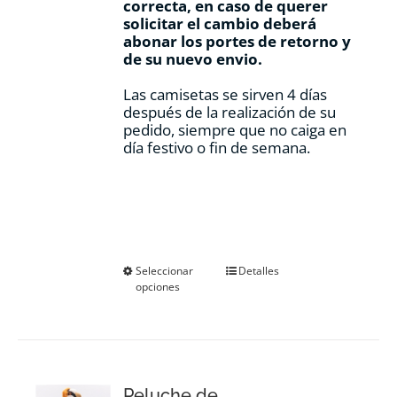
correcta, en caso de querer
solicitar el cambio deberá
abonar los portes de retorno y
de su nuevo envio.
Las camisetas se sirven 4 días
después de la realización de su
pedido, siempre que no caiga en
día festivo o fin de semana.
Este
Seleccionar
Detalles
opciones
producto
tiene
múltiples
variantes.
Las
opciones
Peluche de
se