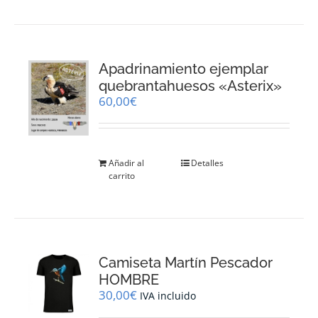
múltiples
variantes.
Las
opciones
Apadrinamiento ejemplar
se
pueden
quebrantahuesos «Asterix»
elegir
60,00
€
en
la
página
de
Añadir al
Detalles
producto
carrito
Camiseta Martín Pescador
HOMBRE
30,00
€
IVA incluido