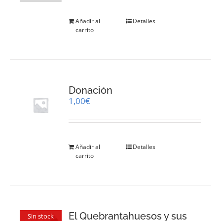
página
de
Añadir al
Detalles
producto
carrito
Donación
1,00
€
Añadir al
Detalles
carrito
El Quebrantahuesos y sus
Sin stock