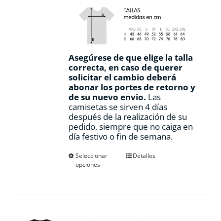
Asegúrese de que elige la talla
correcta, en caso de querer
solicitar el cambio deberá
abonar los portes de retorno y
de su nuevo envio.
Las
camisetas se sirven 4 días
después de la realización de su
pedido, siempre que no caiga en
día festivo o fin de semana.
Este
Seleccionar
Detalles
opciones
producto
tiene
múltiples
variantes.
Las
opciones