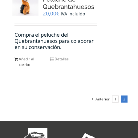
pueden
Quebrantahuesos
elegir
20,00
€
IVA incluido
en
la
página
Compra el peluche del
de
Quebrantahuesos para colaborar
producto
en su conservación.
Añadir al
Detalles
carrito
Anterior
1
2