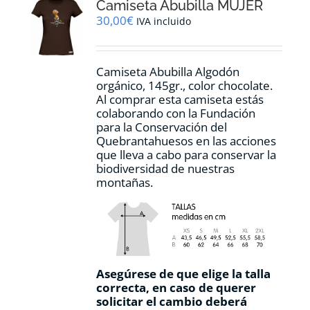
Camiseta Abubilla MUJER
se
pueden
30,00
€
IVA incluido
elegir
en
la
Camiseta Abubilla Algodón
página
orgánico, 145gr., color chocolate.
de
Al comprar esta camiseta estás
producto
colaborando con la Fundación
para la Conservación del
Quebrantahuesos en las acciones
que lleva a cabo para conservar la
biodiversidad de nuestras
montañas.
Asegúrese de que elige la talla
correcta, en caso de querer
solicitar el cambio deberá