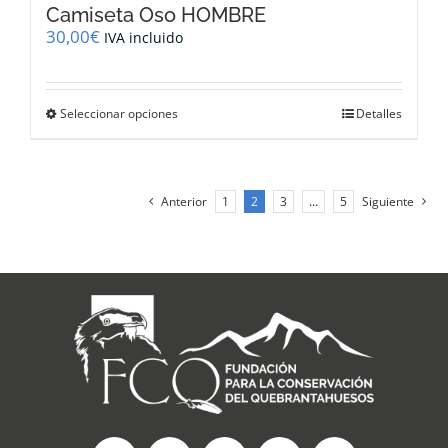
Camiseta Oso HOMBRE
30,00
€
IVA incluido
Este
Seleccionar opciones
Detalles
producto
tiene
múltiples
variantes.
Anterior
1
2
3
…
5
Siguiente
Las
opciones
se
pueden
elegir
en
la
página
de
producto