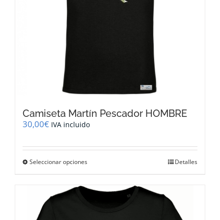
página
de
producto
Camiseta Martín Pescador HOMBRE
30,00
€
IVA incluido
Este
Seleccionar opciones
Detalles
producto
tiene
múltiples
variantes.
Las