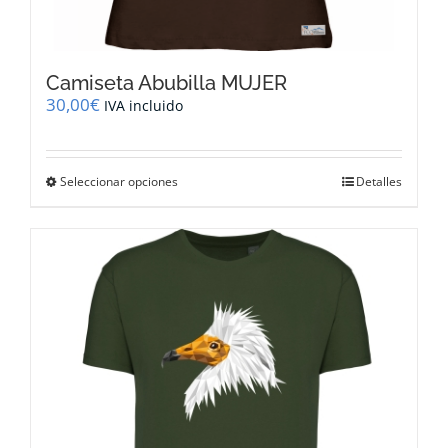
Camiseta Abubilla MUJER
30,00
€
IVA incluido
Este
Seleccionar opciones
Detalles
producto
tiene
múltiples
variantes.
Las
opciones
se
pueden
elegir
en
la
página
de