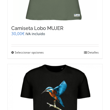
Camiseta Lobo MUJER
30,00
€
IVA incluido
Este
Seleccionar opciones
Detalles
producto
tiene
múltiples
variantes.
Las
opciones
se
pueden
elegir
en
la