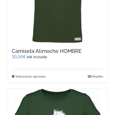
producto
Camiseta Alimoche HOMBRE
30,00
€
IVA incluido
Este
Seleccionar opciones
Detalles
producto
tiene
múltiples
variantes.
Las
opciones
se