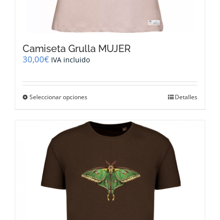
Camiseta Grulla MUJER
30,00
€
IVA incluido
Este
Seleccionar opciones
Detalles
producto
tiene
múltiples
variantes.
Las
opciones
se
pueden
elegir
en
la
página