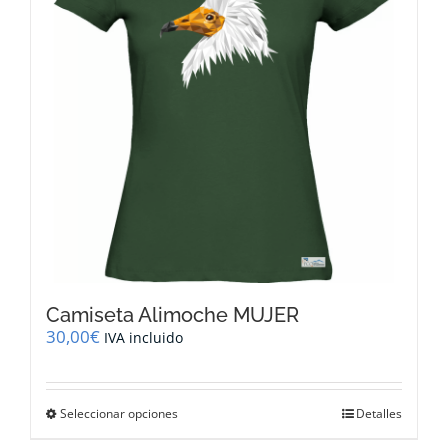
pueden
elegir
en
la
página
de
producto
Camiseta Alimoche MUJER
30,00
€
IVA incluido
Este
Seleccionar opciones
Detalles
producto