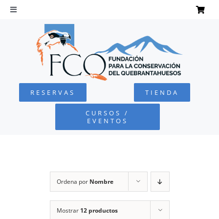
Saltar
al
Toggle
Navigation
contenido
INICIO
QUEBRANTAHUESOS
RESERVAS
TIENDA
FUNDACIÓN
CURSOS /
EVENTOS
PROYECTOS
DEFENSA AMBIENTAL
Ordena por
Nombre
COLABORA
Mostrar
12 productos