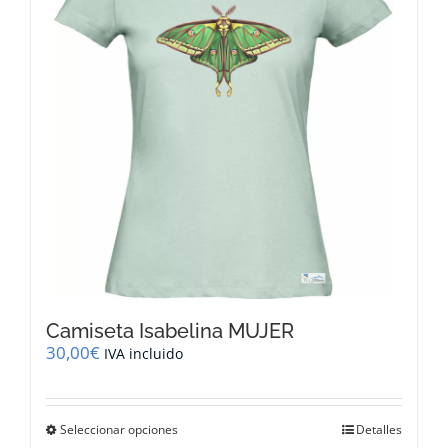
se
pueden
elegir
en
la
página
de
producto
Camiseta Isabelina MUJER
30,00
€
IVA incluido
Este
Seleccionar opciones
Detalles