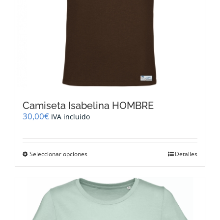
de
producto
Camiseta Isabelina HOMBRE
30,00
€
IVA incluido
Este
Seleccionar opciones
Detalles
producto
tiene
múltiples
variantes.
Las
opciones