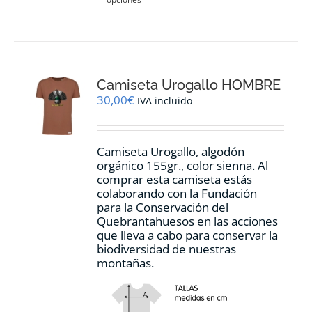
producto
tiene
múltiples
variantes.
Las
opciones
Camiseta Urogallo HOMBRE
se
pueden
30,00
€
IVA incluido
elegir
en
la
Camiseta Urogallo, algodón
página
orgánico 155gr., color sienna. Al
de
comprar esta camiseta estás
producto
colaborando con la Fundación
para la Conservación del
Quebrantahuesos en las acciones
que lleva a cabo para conservar la
biodiversidad de nuestras
montañas.