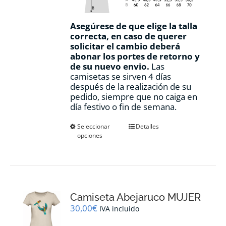
Asegúrese de que elige la talla
correcta, en caso de querer
solicitar el cambio deberá
abonar los portes de retorno y
de su nuevo envio.
Las
camisetas se sirven 4 días
después de la realización de su
pedido, siempre que no caiga en
día festivo o fin de semana.
Este
Seleccionar
Detalles
opciones
producto
tiene
múltiples
variantes.
Las
opciones
Camiseta Abejaruco MUJER
se
pueden
30,00
€
IVA incluido
elegir