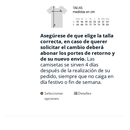
Asegúrese de que elige la talla
correcta, en caso de querer
solicitar el cambio deberá
abonar los portes de retorno y
de su nuevo envio.
Las
camisetas se sirven 4 días
después de la realización de su
pedido, siempre que no caiga en
día festivo o fin de semana.
Este
Seleccionar
Detalles
opciones
producto
tiene
múltiples
variantes.
Las
opciones