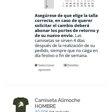
Asegúrese de que elige la talla
correcta, en caso de querer
solicitar el cambio deberá
abonar los portes de retorno y
de su nuevo envio.
Las
camisetas se sirven 4 días
después de la realización de su
pedido, siempre que no caiga en
día festivo o fin de semana.
Este
Seleccionar
Detalles
opciones
producto
tiene
múltiples
variantes.
Las
opciones
Camiseta Alimoche
se
pueden
HOMBRE
elegir
30,00
€
IVA incluido