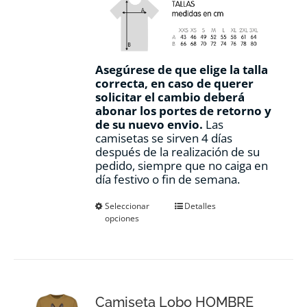
Asegúrese de que elige la talla
correcta, en caso de querer
solicitar el cambio deberá
abonar los portes de retorno y
de su nuevo envio.
Las
camisetas se sirven 4 días
después de la realización de su
pedido, siempre que no caiga en
día festivo o fin de semana.
Este
Seleccionar
Detalles
opciones
producto
tiene
múltiples
variantes.
Las
opciones
Camiseta Lobo HOMBRE
se