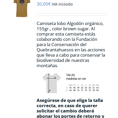
pueden
30,00
€
IVA incluido
elegir
en
la
Camiseta lobo Algodón orgánico,
página
155gr., color
brown sugar.
Al
de
comprar esta camiseta estás
producto
colaborando con la Fundación
para la Conservación del
Quebrantahuesos en las acciones
que lleva a cabo para conservar la
biodiversidad de nuestras
montañas.
Asegúrese de que elige la talla
correcta, en caso de querer
solicitar el cambio deberá
abonar los portes de retorno y