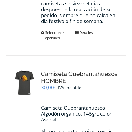
camisetas se sirven 4 días
después de la realización de su
pedido, siempre que no caiga en
día festivo o fin de semana.
Este
Seleccionar
Detalles
opciones
producto
tiene
múltiples
variantes.
Las
opciones
Camiseta Quebrantahuesos
se
pueden
HOMBRE
elegir
30,00
€
IVA incluido
en
la
página
Camiseta Quebrantahuesos
de
Algodón orgánico, 145gr., color
producto
Asphalt.
Al comprar esta camiseta estás