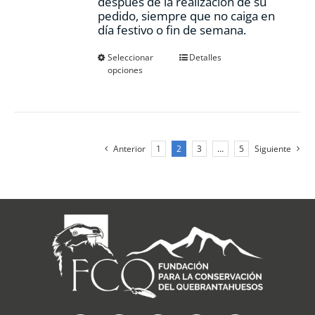
después de la realización de su
pedido, siempre que no caiga en
día festivo o fin de semana.
Este
Seleccionar
Detalles
opciones
producto
tiene
múltiples
variantes.
Las
opciones
Anterior
1
2
3
…
5
Siguiente
se
pueden
elegir
en
la
página
de
producto