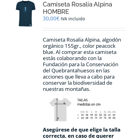
Camiseta Rosalia Alpina
se
pueden
HOMBRE
elegir
30,00
€
IVA incluido
en
la
página
Camiseta Rosalia Alpina, algodón
de
orgánico 155gr., color peacock
producto
blue. Al comprar esta camiseta
estás colaborando con la
Fundación para la Conservación
del Quebrantahuesos en las
acciones que lleva a cabo para
conservar la biodiversidad de
nuestras montañas.
Asegúrese de que elige la talla
correcta, en caso de querer