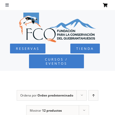
Saltar
al
Toggle
Navigation
contenido
INICIO
QUEBRANTAHUESOS
RESERVAS
TIENDA
FUNDACIÓN
CURSOS /
EVENTOS
PROYECTOS
DEFENSA AMBIENTAL
Ordena por
Orden predeterminado
COLABORA
Mostrar
12 productos