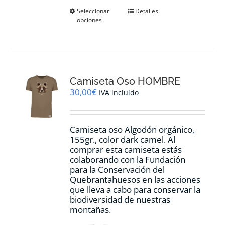
Este
Seleccionar
Detalles
opciones
producto
tiene
múltiples
variantes.
Las
opciones
Camiseta Oso HOMBRE
se
pueden
30,00
€
IVA incluido
elegir
en
la
Camiseta oso Algodón orgánico,
página
155gr., color dark camel. Al
de
comprar esta camiseta estás
producto
colaborando con la Fundación
para la Conservación del
Quebrantahuesos en las acciones
que lleva a cabo para conservar la
biodiversidad de nuestras
montañas.