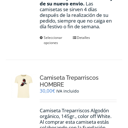
de su nuevo envio.
Las
camisetas se sirven 4 días
después de la realización de su
pedido, siempre que no caiga en
día festivo o fin de semana.
Este
Seleccionar
Detalles
opciones
producto
tiene
múltiples
variantes.
Las
opciones
Camiseta Treparriscos
se
pueden
HOMBRE
elegir
30,00
€
IVA incluido
en
la
página
Camiseta Treparriscos Algodón
de
orgánico, 145gr., color off White.
producto
Al comprar esta camiseta estás
colaborando con la Fundación