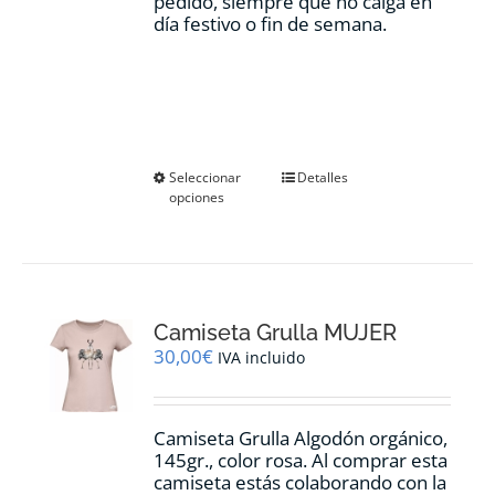
pedido, siempre que no caiga en
día festivo o fin de semana.
Este
Seleccionar
Detalles
opciones
producto
tiene
múltiples
variantes.
Las
opciones
Camiseta Grulla MUJER
se
pueden
30,00
€
IVA incluido
elegir
en
la
Camiseta Grulla Algodón orgánico,
página
145gr., color rosa. Al comprar esta
de
camiseta estás colaborando con la
producto