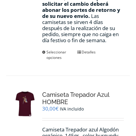
solicitar el cambio deberá
abonar los portes de retorno y
de su nuevo envio.
Las
camisetas se sirven 4 días
después de la realización de su
pedido, siempre que no caiga en
día festivo o fin de semana.
Este
Seleccionar
Detalles
opciones
producto
tiene
múltiples
variantes.
Las
opciones
Camiseta Trepador Azul
se
pueden
HOMBRE
elegir
30,00
€
IVA incluido
en
la
página
Camiseta Trepador azul Algodón
de
orgánico, 145gr., color burgundy.