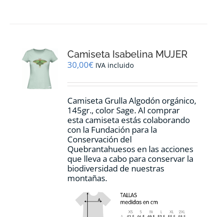
tiene
múltiples
variantes.
Las
opciones
Camiseta Isabelina MUJER
se
pueden
30,00
€
IVA incluido
elegir
en
la
Camiseta Grulla Algodón orgánico,
página
145gr., color Sage. Al comprar
de
esta camiseta estás colaborando
producto
con la Fundación para la
Conservación del
Quebrantahuesos en las acciones
que lleva a cabo para conservar la
biodiversidad de nuestras
montañas.