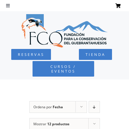
Saltar
al
Toggle
Navigation
contenido
INICIO
QUEBRANTAHUESOS
RESERVAS
TIENDA
FUNDACIÓN
CURSOS /
EVENTOS
PROYECTOS
DEFENSA AMBIENTAL
Ordena por
Fecha
COLABORA
Mostrar
12 productos