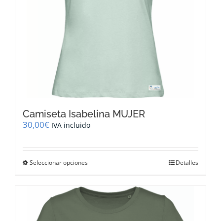
página
de
producto
Camiseta Isabelina MUJER
30,00
€
IVA incluido
Este
Seleccionar opciones
Detalles
producto
tiene
múltiples
variantes.
Las