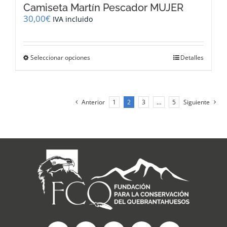
Camiseta Martín Pescador MUJER
30,00
€
IVA incluido
Este
Seleccionar opciones
Detalles
producto
tiene
múltiples
variantes.
Anterior
1
2
3
…
5
Siguiente
Las
opciones
se
pueden
elegir
en
la
página
de
producto