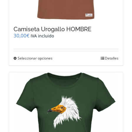
Camiseta Urogallo HOMBRE
30,00
€
IVA incluido
Este
Seleccionar opciones
Detalles
producto
tiene
múltiples
variantes.
Las
opciones
se
pueden
elegir
en
la
página