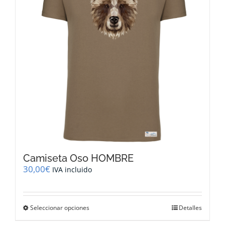
pueden
elegir
en
la
página
de
producto
Camiseta Oso HOMBRE
30,00
€
IVA incluido
Este
Seleccionar opciones
Detalles
producto