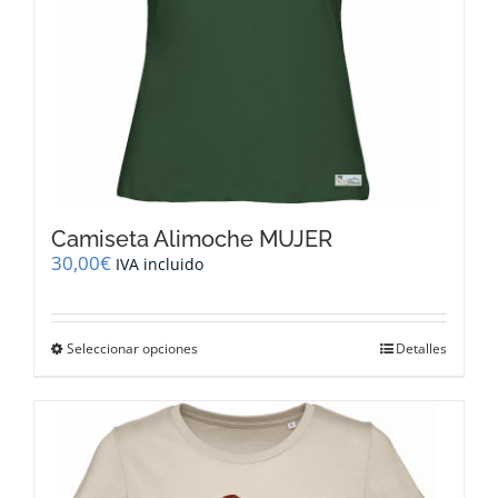
de
producto
Camiseta Alimoche MUJER
30,00
€
IVA incluido
Este
Seleccionar opciones
Detalles
producto
tiene
múltiples
variantes.
Las
opciones