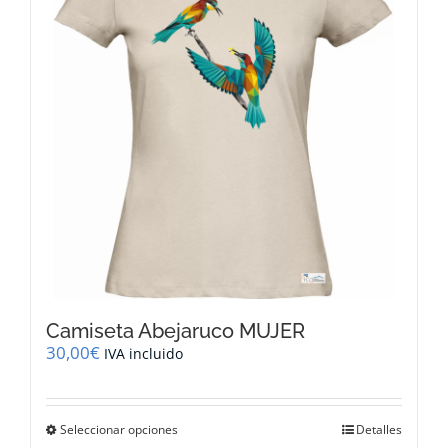
se
pueden
elegir
en
la
página
de
producto
Camiseta Abejaruco MUJER
30,00
€
IVA incluido
Este
Seleccionar opciones
Detalles