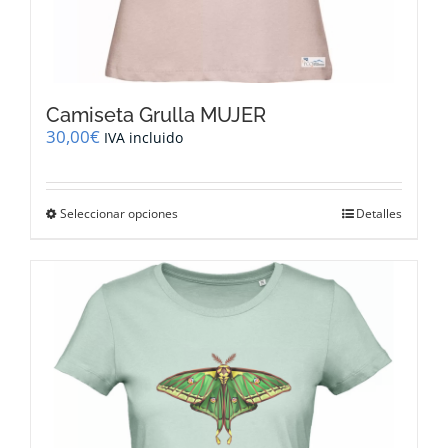
Camiseta Grulla MUJER
30,00
€
IVA incluido
Este
Seleccionar opciones
Detalles
producto
tiene
múltiples
variantes.
Las
opciones
se
pueden
elegir
en
la