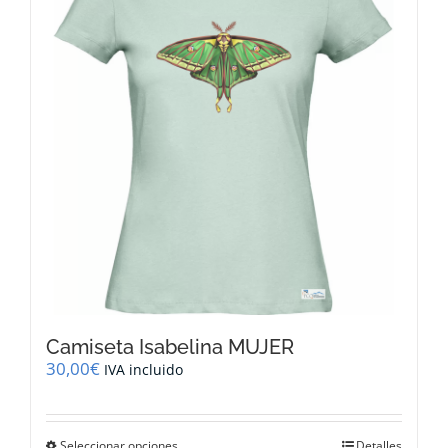
opciones
se
pueden
elegir
en
la
página
de
producto
Camiseta Isabelina MUJER
30,00
€
IVA incluido
Este
Seleccionar opciones
Detalles