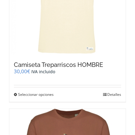
de
producto
Camiseta Treparriscos HOMBRE
30,00
€
IVA incluido
Este
Seleccionar opciones
Detalles
producto
tiene
múltiples
variantes.
Las
opciones