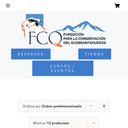
Saltar
al
Toggle
Navigation
contenido
INICIO
QUEBRANTAHUESOS
RESERVAS
TIENDA
FUNDACIÓN
CURSOS /
EVENTOS
PROYECTOS
DEFENSA AMBIENTAL
Ordena por
Orden predeterminado
COLABORA
Mostrar
12 productos