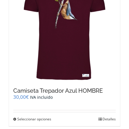
pueden
elegir
en
la
página
de
producto
Camiseta Trepador Azul HOMBRE
30,00
€
IVA incluido
Este
Seleccionar opciones
Detalles
producto