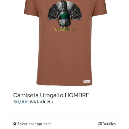
se
pueden
elegir
en
la
página
de
producto
Camiseta Urogallo HOMBRE
30,00
€
IVA incluido
Este
Seleccionar opciones
Detalles