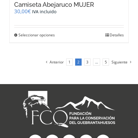
Camiseta Abejaruco MUJER
30,00
€
IVA incluido
Este
Seleccionar opciones
Detalles
producto
tiene
múltiples
variantes.
Anterior
1
2
3
…
5
Siguiente
Las
opciones
se
pueden
elegir
en
la
página
de
producto