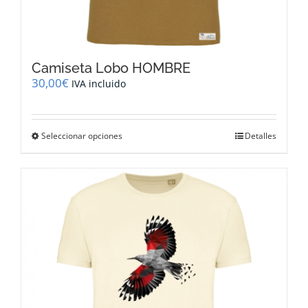
Camiseta Lobo HOMBRE
30,00
€
IVA incluido
Este
Seleccionar opciones
Detalles
producto
tiene
múltiples
variantes.
Las
opciones
se
pueden
elegir
en
la
página