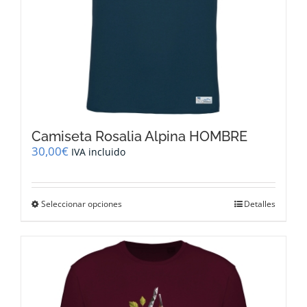
producto
Camiseta Rosalia Alpina HOMBRE
30,00
€
IVA incluido
Este
Seleccionar opciones
Detalles
producto
tiene
múltiples
variantes.
Las
opciones
se