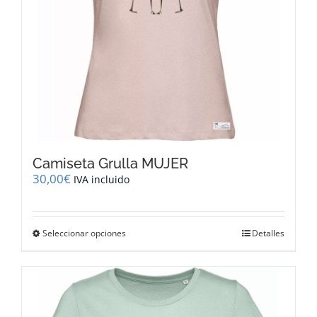
página
de
producto
Camiseta Grulla MUJER
30,00
€
IVA incluido
Este
Seleccionar opciones
Detalles
producto
tiene
múltiples
variantes.
Las