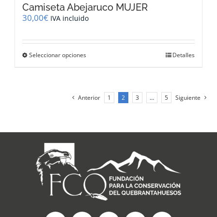
Camiseta Abejaruco MUJER
30,00
€
IVA incluido
Este
Seleccionar opciones
Detalles
producto
tiene
múltiples
variantes.
Anterior
1
2
3
…
5
Siguiente
Las
opciones
se
pueden
elegir
en
la
página
de
producto