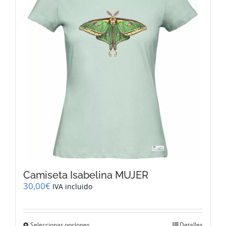
opciones
se
pueden
elegir
en
la
página
de
producto
Camiseta Isabelina MUJER
30,00
€
IVA incluido
Este
Seleccionar opciones
Detalles