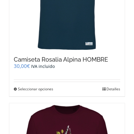
producto
Camiseta Rosalia Alpina HOMBRE
30,00
€
IVA incluido
Este
Seleccionar opciones
Detalles
producto
tiene
múltiples
variantes.
Las
opciones
se