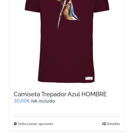
pueden
elegir
en
la
página
de
producto
Camiseta Trepador Azul HOMBRE
30,00
€
IVA incluido
Este
Seleccionar opciones
Detalles
producto