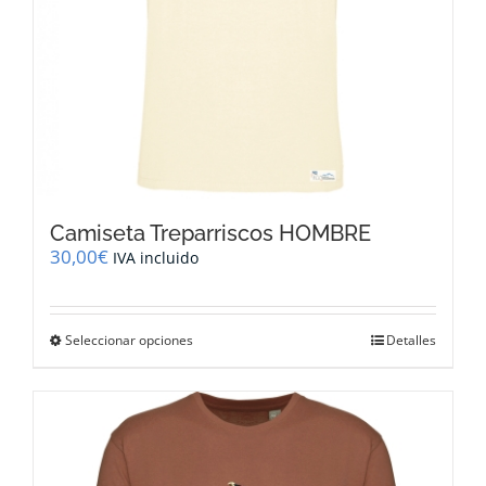
de
producto
Camiseta Treparriscos HOMBRE
30,00
€
IVA incluido
Este
Seleccionar opciones
Detalles
producto
tiene
múltiples
variantes.
Las
opciones