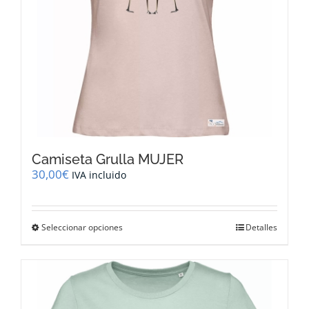
página
de
producto
Camiseta Grulla MUJER
30,00
€
IVA incluido
Este
Seleccionar opciones
Detalles
producto
tiene
múltiples
variantes.
Las