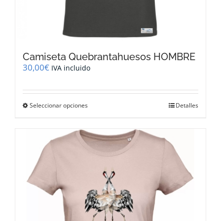
Camiseta Quebrantahuesos HOMBRE
30,00
€
IVA incluido
Este
Seleccionar opciones
Detalles
producto
tiene
múltiples
variantes.
Las
opciones
se
pueden
elegir
en
la