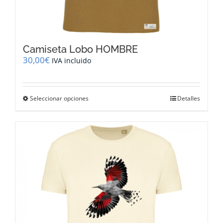
Camiseta Lobo HOMBRE
30,00
€
IVA incluido
Este
Seleccionar opciones
Detalles
producto
tiene
múltiples
variantes.
Las
opciones
se
pueden
elegir
en
la
página