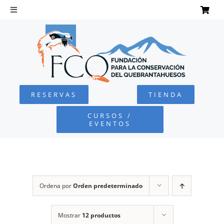
Saltar
al
Toggle
Navigation
contenido
INICIO
QUEBRANTAHUESOS
RESERVAS
TIENDA
FUNDACIÓN
CURSOS /
EVENTOS
PROYECTOS
DEFENSA AMBIENTAL
Ordena por
Orden predeterminado
COLABORA
Mostrar
12 productos