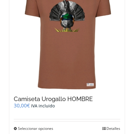
se
pueden
elegir
en
la
página
de
producto
Camiseta Urogallo HOMBRE
30,00
€
IVA incluido
Este
Seleccionar opciones
Detalles