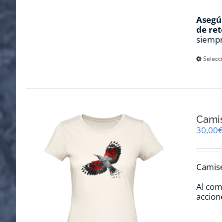
Asegúr
de ret
siempr
Selecc
Camis
30,00
Camise
Al com
accion