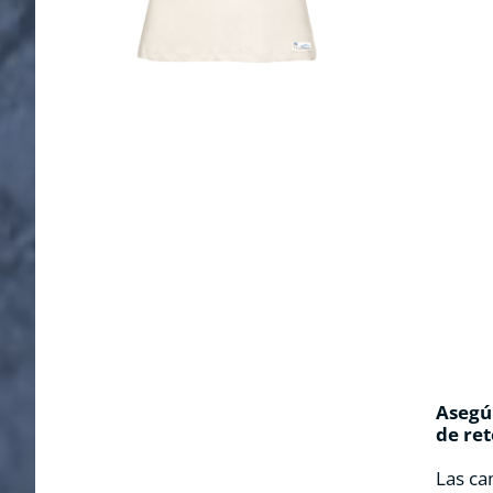
Asegúr
de ret
Las ca