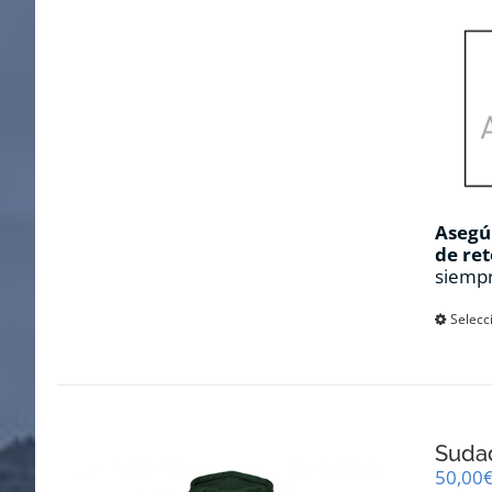
Asegúr
de ret
siempr
Selecc
Sudad
50,00