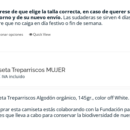
ese de que elige la talla correcta, en caso de querer 
orno y de su nuevo envío.
Las sudaderas se sirven 4 días
e que no caiga en día festivo o fin de semana.
Este
ionar opciones
Quick View
producto
tiene
múltiples
variantes.
Las
opciones
eta Treparriscos MUJER
se
€
IVA incluido
pueden
elegir
en
ta Treparriscos Algodón orgánico, 145gr., color off White.
la
página
prar esta camiseta estás colaborando con la Fundación pa
de
es que lleva a cabo para conservar la biodiversidad de nu
producto