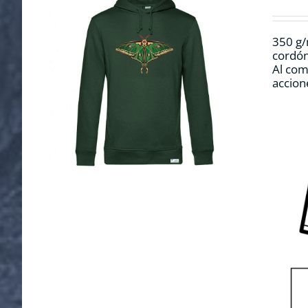
350 g/
cordón
Al com
accion