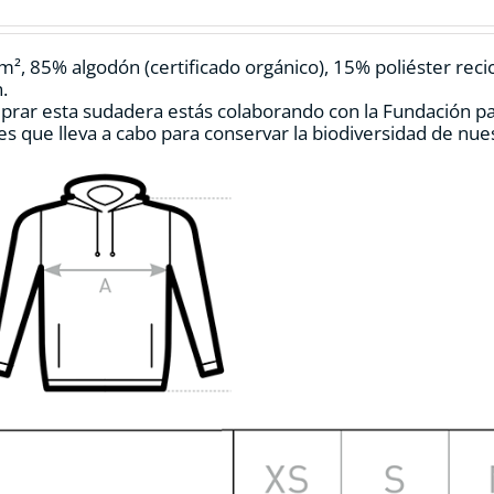
pueden
elegir
en
m², 85% algodón (certificado orgánico), 15% poliéster reci
la
.
página
prar esta sudadera estás colaborando con la Fundación p
de
es que lleva a cabo para conservar la biodiversidad de nu
producto