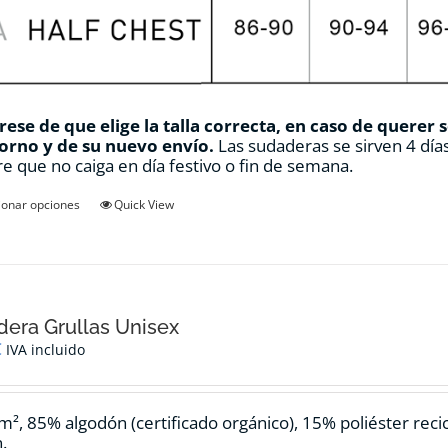
ese de que elige la talla correcta, en caso de querer 
orno y de su nuevo envío.
Las sudaderas se sirven 4 días
e que no caiga en día festivo o fin de semana.
Este
ionar opciones
Quick View
producto
tiene
múltiples
variantes.
Las
opciones
era Grullas Unisex
se
€
IVA incluido
pueden
elegir
en
m², 85% algodón (certificado orgánico), 15% poliéster reci
la
.
página