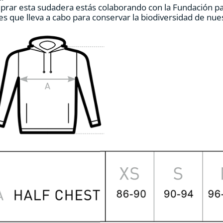
prar esta sudadera estás colaborando con la Fundación p
de
es que lleva a cabo para conservar la biodiversidad de nu
producto