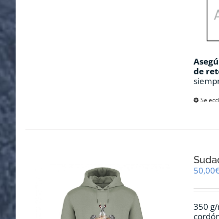
Asegúr
de ret
siempr
Selecc
Sudad
50,00
350 g/
cordón