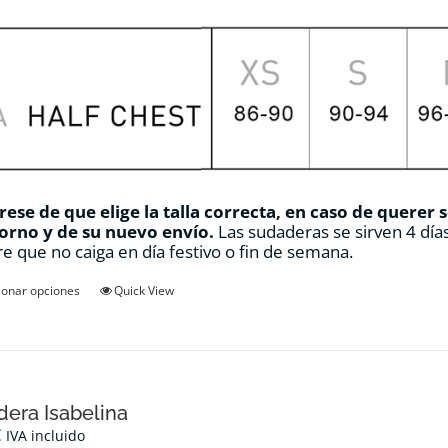
ese de que elige la talla correcta, en caso de querer 
orno y de su nuevo envío.
Las sudaderas se sirven 4 días
e que no caiga en día festivo o fin de semana.
Este
ionar opciones
Quick View
producto
tiene
múltiples
variantes.
Las
opciones
era Isabelina
se
€
IVA incluido