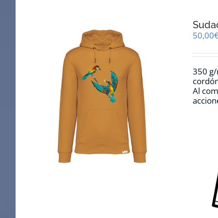
Sudad
50,00
350 g/
cordón
Al com
accion