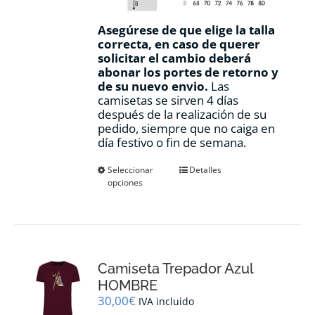
Asegúrese de que elige la talla
correcta, en caso de querer
solicitar el cambio deberá
abonar los portes de retorno y
de su nuevo envio.
Las
camisetas se sirven 4 días
después de la realización de su
pedido, siempre que no caiga en
día festivo o fin de semana.
Este
Seleccionar
Detalles
opciones
producto
tiene
múltiples
variantes.
Las
opciones
Camiseta Trepador Azul
se
pueden
HOMBRE
elegir
30,00
€
IVA incluido
en