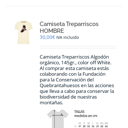
múltiples
variantes.
Las
opciones
Camiseta Treparriscos
se
pueden
HOMBRE
elegir
30,00
€
IVA incluido
en
la
página
Camiseta Treparriscos Algodón
de
orgánico, 145gr., color off White.
producto
Al comprar esta camiseta estás
colaborando con la Fundación
para la Conservación del
Quebrantahuesos en las acciones
que lleva a cabo para conservar la
biodiversidad de nuestras
montañas.