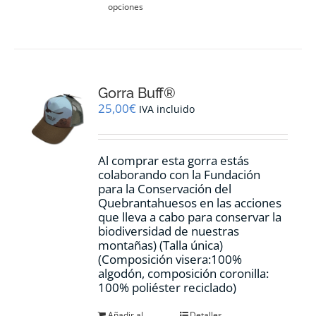
opciones
producto
tiene
múltiples
variantes.
Las
opciones
Gorra Buff®
se
pueden
25,00
€
IVA incluido
elegir
en
la
Al comprar esta gorra estás
página
colaborando con la Fundación
de
para la Conservación del
producto
Quebrantahuesos en las acciones
que lleva a cabo para conservar la
biodiversidad de nuestras
montañas) (Talla única)
(Composición visera:100%
algodón, composición coronilla:
100% poliéster reciclado)
Añadir al
Detalles