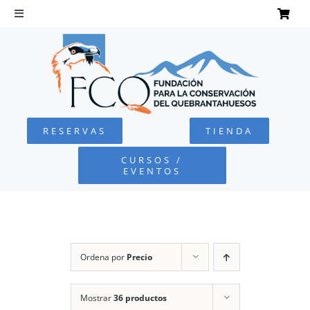
Saltar
al
Toggle
Navigation
contenido
INICIO
QUEBRANTAHUESOS
RESERVAS
TIENDA
FUNDACIÓN
CURSOS /
EVENTOS
PROYECTOS
DEFENSA AMBIENTAL
Ordena por
Precio
COLABORA
Mostrar
36 productos