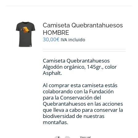
múltiples
variantes.
Las
opciones
Camiseta Quebrantahuesos
se
pueden
HOMBRE
elegir
30,00
€
IVA incluido
en
la
página
Camiseta Quebrantahuesos
de
Algodón orgánico, 145gr., color
producto
Asphalt.
Al comprar esta camiseta estás
colaborando con la Fundación
para la Conservación del
Quebrantahuesos en las acciones
que lleva a cabo para conservar la
biodiversidad de nuestras
montañas.