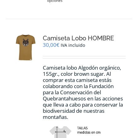
opciones
producto
tiene
múltiples
variantes.
Las
opciones
Camiseta Lobo HOMBRE
se
pueden
30,00
€
IVA incluido
elegir
en
la
Camiseta lobo Algodón orgánico,
página
155gr., color
brown sugar.
Al
de
comprar esta camiseta estás
producto
colaborando con la Fundación
para la Conservación del
Quebrantahuesos en las acciones
que lleva a cabo para conservar la
biodiversidad de nuestras
montañas.