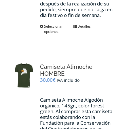
después de la realización de su
pedido, siempre que no caiga en
día festivo o fin de semana.
Este
Seleccionar
Detalles
opciones
producto
tiene
múltiples
variantes.
Las
opciones
Camiseta Alimoche
se
pueden
HOMBRE
elegir
30,00
€
IVA incluido
en
la
página
Camiseta Alimoche Algodón
de
orgánico, 145gr., color forest
producto
green. Al comprar esta camiseta
estás colaborando con la
Fundación para la Conservación
del Quebrantahuesos en las