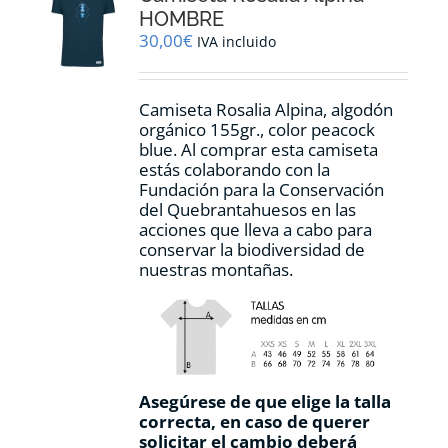
pueden
HOMBRE
elegir
30,00
€
IVA incluido
en
la
página
Camiseta Rosalia Alpina, algodón
de
orgánico 155gr., color peacock
producto
blue. Al comprar esta camiseta
estás colaborando con la
Fundación para la Conservación
del Quebrantahuesos en las
acciones que lleva a cabo para
conservar la biodiversidad de
nuestras montañas.
Asegúrese de que elige la talla
correcta, en caso de querer
solicitar el cambio deberá