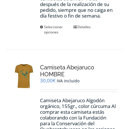
después de la realización de su
pedido, siempre que no caiga en
día festivo o fin de semana.
Este
Seleccionar
Detalles
opciones
producto
tiene
múltiples
variantes.
Las
opciones
Camiseta Abejaruco
se
pueden
HOMBRE
elegir
30,00
€
IVA incluido
en
la
página
Camiseta Abejaruco Algodón
de
orgánico, 155gr., color cúrcuma Al
producto
comprar esta camiseta estás
colaborando con la Fundación
para la Conservación del