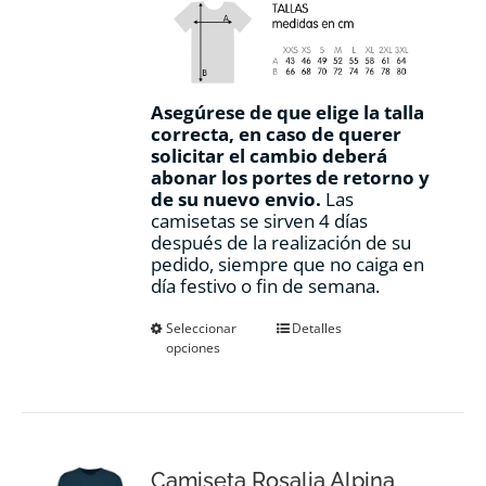
Asegúrese de que elige la talla
correcta, en caso de querer
solicitar el cambio deberá
abonar los portes de retorno y
de su nuevo envio.
Las
camisetas se sirven 4 días
después de la realización de su
pedido, siempre que no caiga en
día festivo o fin de semana.
Este
Seleccionar
Detalles
opciones
producto
tiene
múltiples
variantes.
Las
opciones
Camiseta Rosalia Alpina
se