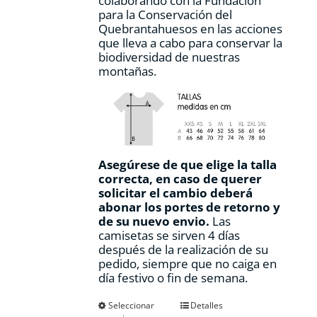
colaborando con la Fundación
para la Conservación del
Quebrantahuesos en las acciones
que lleva a cabo para conservar la
biodiversidad de nuestras
montañas.
Asegúrese de que elige la talla
correcta, en caso de querer
solicitar el cambio deberá
abonar los portes de retorno y
de su nuevo envio.
Las
camisetas se sirven 4 días
después de la realización de su
pedido, siempre que no caiga en
día festivo o fin de semana.
Este
Seleccionar
Detalles