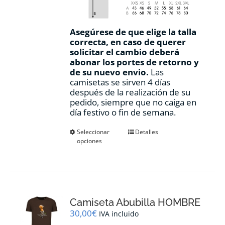
Asegúrese de que elige la talla
correcta, en caso de querer
solicitar el cambio deberá
abonar los portes de retorno y
de su nuevo envio.
Las
camisetas se sirven 4 días
después de la realización de su
pedido, siempre que no caiga en
día festivo o fin de semana.
Este
Seleccionar
Detalles
opciones
producto
tiene
múltiples
variantes.
Las
opciones
Camiseta Abubilla HOMBRE
se
pueden
30,00
€
IVA incluido
elegir