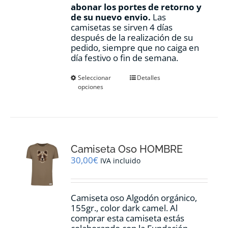
abonar los portes de retorno y
de su nuevo envio.
Las
camisetas se sirven 4 días
después de la realización de su
pedido, siempre que no caiga en
día festivo o fin de semana.
Este
Seleccionar
Detalles
opciones
producto
tiene
múltiples
variantes.
Las
opciones
Camiseta Oso HOMBRE
se
pueden
30,00
€
IVA incluido
elegir
en
la
Camiseta oso Algodón orgánico,
página
155gr., color dark camel. Al
de
comprar esta camiseta estás
producto