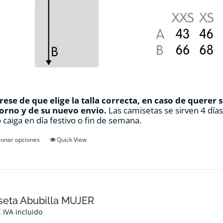
ese de que elige la talla correcta, en caso de querer 
orno y de su nuevo envio.
Las camisetas se sirven 4 día
 caiga en día festivo o fin de semana.
Este
ionar opciones
Quick View
producto
tiene
múltiples
variantes.
Las
opciones
seta Abubilla MUJER
se
€
IVA incluido
pueden