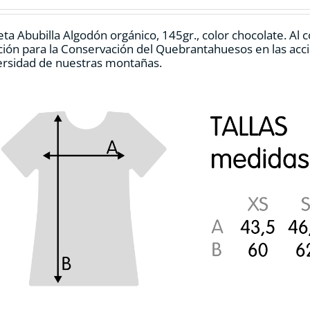
elegir
en
ta Abubilla Algodón orgánico, 145gr., color chocolate. Al
la
ión para la Conservación del Quebrantahuesos en las accio
página
ersidad de nuestras montañas.
de
producto