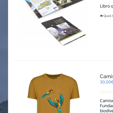
Libro q
Quick 
Cami
30,00
Camise
Fundac
biodiv