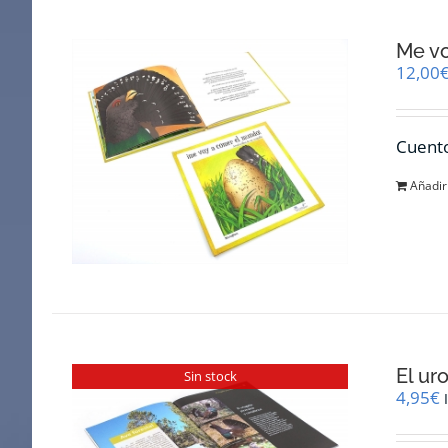
Me v
12,00
Cuento
Añadir 
El ur
Sin stock
4,95
€