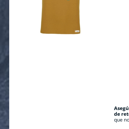
Asegúr
de ret
que no