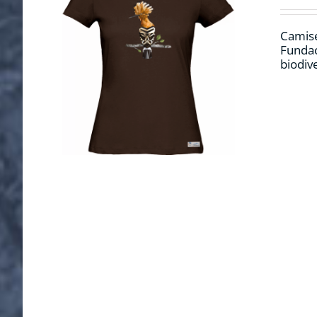
Camise
Fundac
biodiv