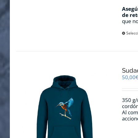
Asegúr
de ret
que no
Selecc
Sudad
50,00
350 g/
cordón
Al com
accion