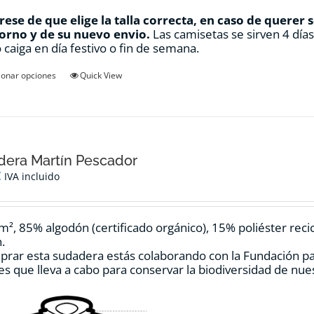
ese de que elige la talla correcta, en caso de querer 
orno y de su nuevo envio.
Las camisetas se sirven 4 día
 caiga en día festivo o fin de semana.
Este
ionar opciones
Quick View
producto
tiene
múltiples
variantes.
Las
opciones
era Martín Pescador
se
€
IVA incluido
pueden
elegir
en
m², 85% algodón (certificado orgánico), 15% poliéster reci
la
.
página
prar esta sudadera estás colaborando con la Fundación p
de
es que lleva a cabo para conservar la biodiversidad de nu
producto