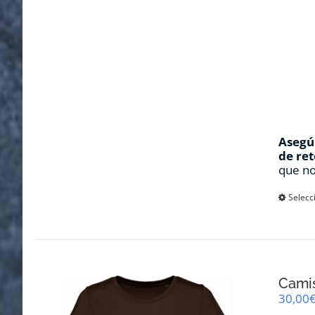
Asegúr
de ret
que no
Selecc
Cami
30,00