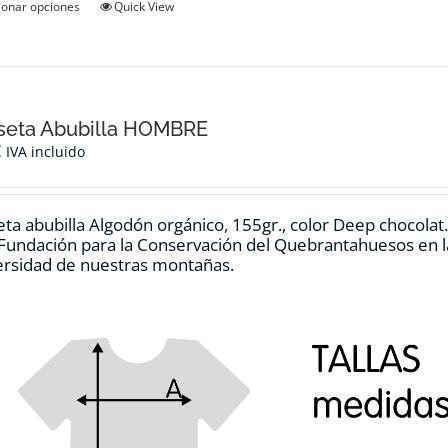
Este
ionar opciones
Quick View
producto
tiene
múltiples
variantes.
Las
opciones
seta Abubilla HOMBRE
se
€
IVA incluido
pueden
elegir
en
ta abubilla Algodón orgánico, 155gr., color Deep chocolat
la
 Fundación para la Conservación del Quebrantahuesos en la
página
ersidad de nuestras montañas.
de
producto